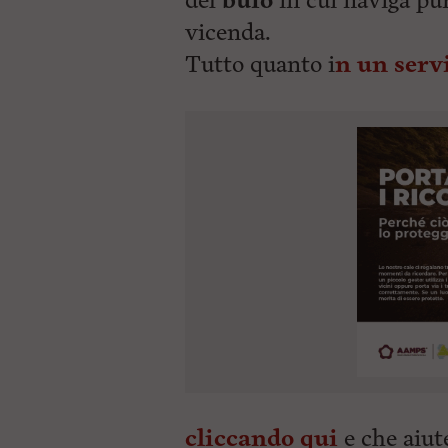
del
buio
in cui naviga pu
vicenda.
Tutto quanto
i
n un serv
cliccando qui
e che aiute