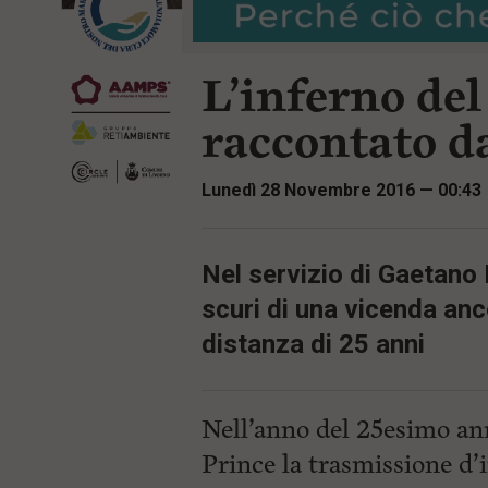
r
t
i
e
n
n
c
L’inferno de
u
i
t
p
i
raccontato d
a
p
l
r
e
i
Lunedì 28 Novembre 2016 — 00:43
:
n
c
i
p
Nel servizio di Gaetano 
a
l
scuri di una vicenda anco
i
V
distanza di 25 anni
a
i
a
l
Nell’anno del 25esimo an
M
e
Prince la trasmissione d’
n