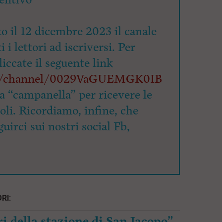
o il 12 dicembre 2023 il canale
 i lettori ad iscriversi. Per
cliccate il seguente link
om/channel/0029VaGUEMGK0IB
la “campanella” per ricevere le
coli. Ricordiamo, infine, che
uirci sui nostri social Fb,
RI:
i della stazione di San Jacopo”