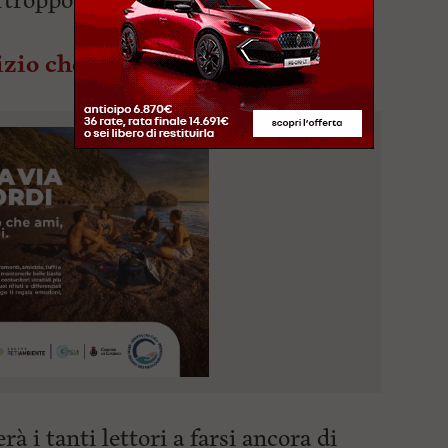
rtroppo ancora questa triste
izio che potrete trovare
rà i tanti lettori a farsi ancora di