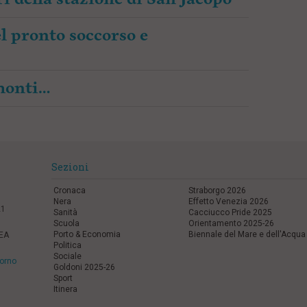
l pronto soccorso e
amonti…
Sezioni
Cronaca
Straborgo 2026
Nera
Effetto Venezia 2026
21
Sanità
Cacciucco Pride 2025
Scuola
Orientamento 2025-26
Porto & Economia
Biennale del Mare e dell'Acqua
REA
Politica
Sociale
vorno
Goldoni 2025-26
Sport
Itinera