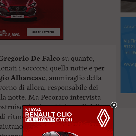
Gregorio De Falco
su quanto,
onati i soccorsi quella notte e per
gio Albanesse
, ammiraglio della
vorno di allora, responsabile dei
lla notte. Ma Pecoraro intervista
ostruisce in sintesi i dettagli della
di ritmo serrato in cui filmati di
 aiutano a farsi un’idea ben precisa