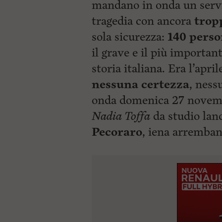
ù
mandano in onda un serviz
P
tragedia con ancora
trop
r
i
sola sicurezza:
140 pers
n
c
il grave e il più importan
i
p
storia italiana. Era l’apri
a
nessuna certezza
l
, ness
e
onda domenica 27 novembre
V
a
Nadia Toffa
da studio lanc
i
i
Pecoraro
, iena arremban
n
f
o
n
d
o