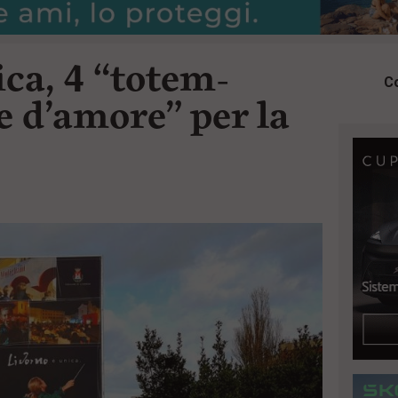
ca, 4 “totem-
Co
e d’amore” per la