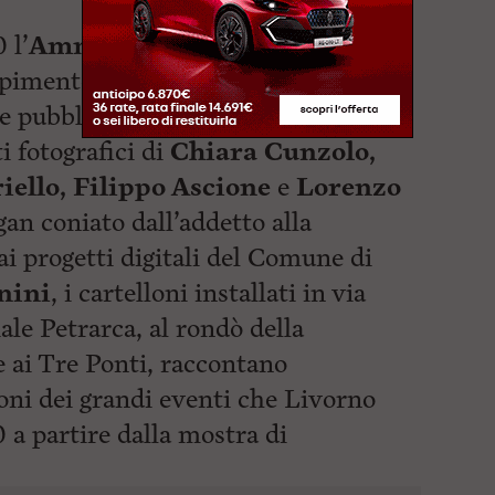
 l’
Amministrazione Comunale
ompimento con grandissimo
e pubblico.
i fotografici di
Chiara Cunzolo,
iello, Filippo Ascione
e
Lorenzo
gan coniato dall’addetto alla
ai progetti digitali del Comune di
nini
, i cartelloni installati in via
iale Petrarca, al rondò della
e ai Tre Ponti, raccontano
ni dei grandi eventi che Livorno
0 a
partire dalla mostra di