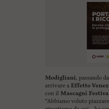
Modigliani
, passando d
arrivare a
Effetto Venez
con il
Mascagni Festiva
“Abbiamo voluto piazzare
ripartiamo da qui – ha c