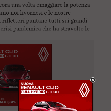
ncora una volta omaggiare la potenza
amo noi livornesi e le nostre
i riflettori puntano tutti sui grandi
a crisi pandemica che
ha stravolto le