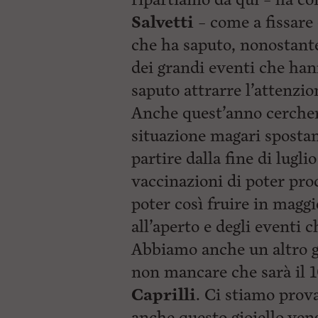
Salvetti
– come a fissare
che ha saputo, nonostant
dei grandi eventi che han
saputo attrarre l’attenzio
Anche quest’anno cerchere
situazione magari spostan
partire dalla fine di lugl
vaccinazioni di poter proc
poter così fruire in maggi
all’aperto e degli eventi c
Abbiamo anche un altro 
non mancare che sarà il 10
Caprilli
. Ci stiamo prov
anche questo gioiello ven