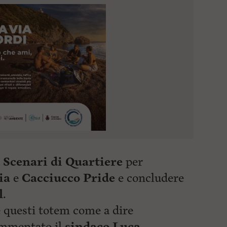
a
Scenari di Quartiere
per
ia
e
Cacciucco Pride
e concludere
l
.
 questi totem come a dire
ommentato il
sindaco Luca