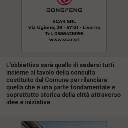
l
e
V
a
i
i
n
f
o
n
d
o
L'obbiettivo sarà quello di sedersi tutti
insieme al tavolo della consulta
costituito dal Comune per rilanciare
quella che è una parte fondamentale e
soprattutto storica della città attraverso
idee e iniziative