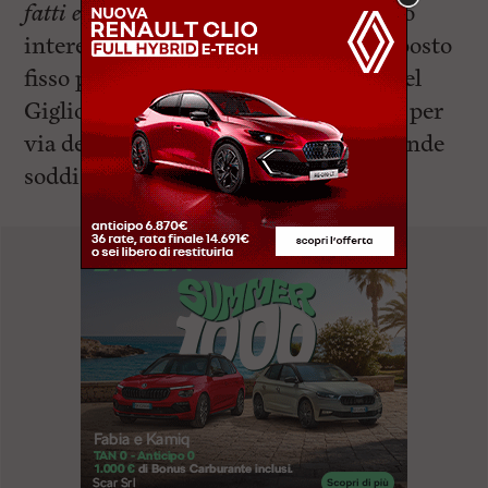
fatti e tante parole”
. Il nuovo consorzio
interesserà quindi i commercianti a posto
fisso presenti nell’area che va da via del
Giglio a via della Coroncina passando per
via del Cardinale e via Di Franco. Grande
soddisfazione per