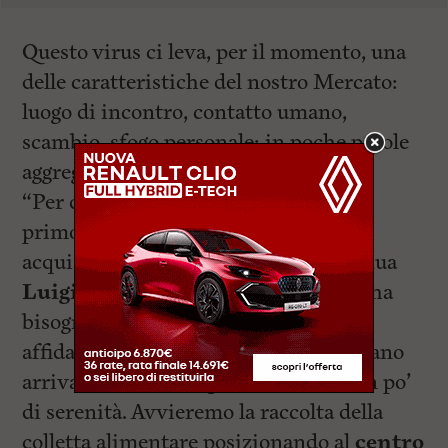
Questo virus ci leva, per il momento, una
delle caratteristiche del nostro Mercato:
luogo di incontro, contatto umano,
scambio, sfogo personale: in poche parole
aggregazione”.
“Per quanto detto abbiamo deciso un
primo intervento fatto di un corposo
acquisto di generi alimentari – continua
Luigi Sena
– che doneremo a chi ne ha
bisogno tramite la collaborazione
affidabile della
Caritas
affinché possano
arrivare nelle mani giuste e donare un po’
di serenità. Avvieremo la raccolta della
colletta alimentare posizionando al
centro