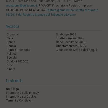
© 2011-2026 Gisa snc – Via Cambini, 29 – 57121 Livorno
redazione@quilivorno.it
P.IVA/CF/N° Iscrizione Registro Imprese:
01688500493 N° REA 149167
Testata giornalistica iscritta al numero
03/2011 del Registro Stampa del Tribunale diLivorno
Sezioni
Cronaca
Straborgo 2026
Nera
Effetto Venezia 2026
Sanità
Cacciucco Pride 2025
Scuola
Orientamento 2025-26
Porto & Economia
Biennale del Mare e dell'Acqua
Politica
Sociale
Goldoni 2025-26
Sport
Itinera
Link utili
Note legali
Informativa sulla Privacy
Informativa sui Cookie
Termini e Condizioni