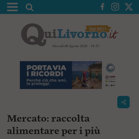
A
t
t
i
v
a
Giovedì 06 Agosto 2026 - 19:53
l
V
a
a
i
r
a
i
i
c
c
o
n
e
t
r
e
c
n
Mercato: raccolta
u
a
t
i
alimentare per i più
p
r