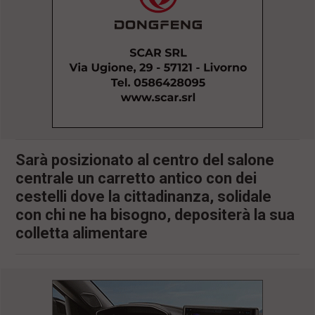
l
e
V
a
i
i
n
f
o
n
d
o
Sarà posizionato al centro del salone
centrale un carretto antico con dei
cestelli dove la cittadinanza, solidale
con chi ne ha bisogno, depositerà la sua
colletta alimentare