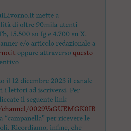
iLivorno.it mette a
lità di oltre 90mila utenti
Fb, 15.500 su Ig e 4.700 su X.
banner e/o articolo redazionale a
no.it
oppure attraverso
questo
entivo
o il 12 dicembre 2023 il canale
 i lettori ad iscriversi. Per
cliccate il seguente link
om/channel/0029VaGUEMGK0IB
la “campanella” per ricevere le
coli. Ricordiamo, infine, che