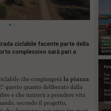
trada ciclabile facente parte della
porto complessivo sarà pari a
ciclabile che congiungerà
la piazza
 E’ questo quanto deliberato dalla
bre e che inizierà a prendere vita
quando, secondo il progetto,
ri che dureranno per circa tre mesi.