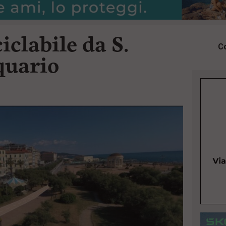
iclabile da S.
Co
quario