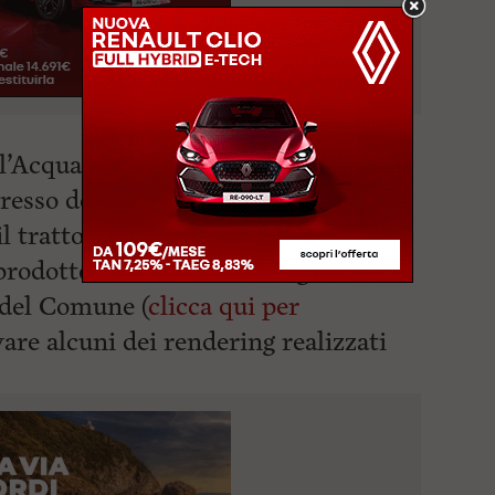
ll’Acquario e raggiungerà appunto la
gresso del Cantiere Orlando dove, al
 tratto ciclabile.
 prodotte nei documenti di giunta e
o del Comune (
clicca qui per
vare alcuni dei rendering realizzati