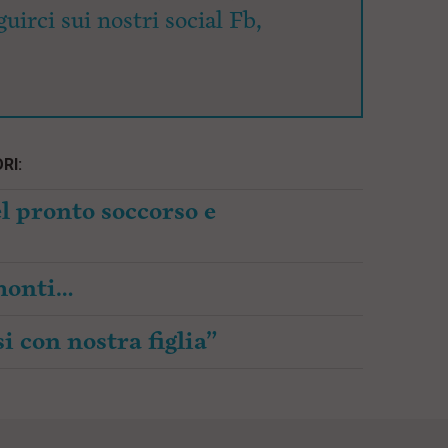
uirci sui nostri social Fb,
RI:
l pronto soccorso e
amonti…
i con nostra figlia”