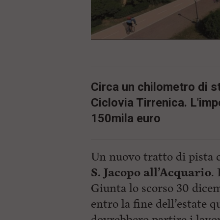
ù
P
r
i
n
c
i
p
a
l
Circa un chilometro di s
e
V
Ciclovia Tirrenica. L'im
a
150mila euro
i
i
n
f
o
Un nuovo tratto di pista 
n
d
S. Jacopo all’Acquario
.
o
Giunta lo scorso 30 dicem
entro la fine dell’estate 
dovrebbero partire i lavo