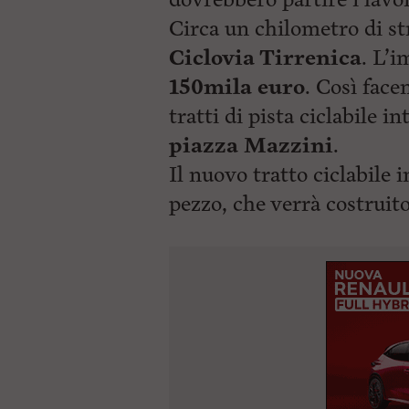
Circa un chilometro di str
Ciclovia Tirrenica
. L’i
150mila euro
. Così face
tratti di pista ciclabile i
piazza Mazzini
.
Il nuovo tratto ciclabile i
pezzo, che verrà costruit