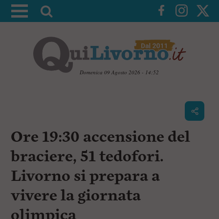
A
t
t
i
v
a
Domenica 09 Agosto 2026 - 14:52
l
V
a
a
i
r
a
i
i
c
Ore 19:30 accensione del
c
o
n
e
braciere, 51 tedofori.
t
r
e
Livorno si prepara a
c
n
u
a
vivere la giornata
t
i
p
olimpica
r