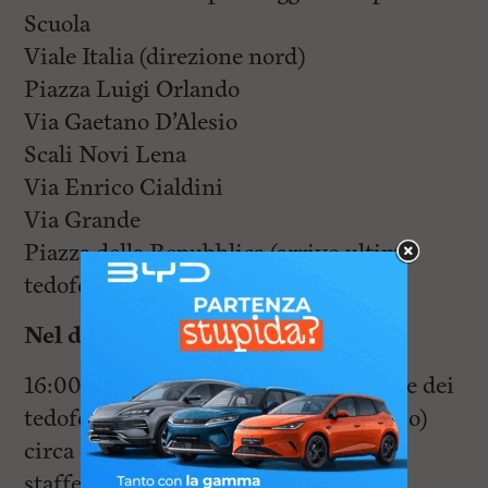
Scuola
Viale Italia (direzione nord)
Piazza Luigi Orlando
Via Gaetano D’Alesio
Scali Novi Lena
Via Enrico Cialdini
Via Grande
Piazza della Repubblica (arrivo ultimo
tedoforo intorno alle 19.30)
Nel dettaglio
16:00: il team incaricato della gestione dei
tedofori sarà presente sul posto (Stadio)
circa due ore prima dell’inizio della
staffetta, per svolgere i controlli e i