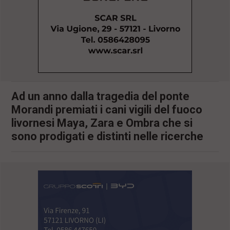
l
e
V
a
i
i
n
f
o
n
Ad un anno dalla tragedia del ponte
d
Morandi premiati i cani vigili del fuoco
o
livornesi Maya, Zara e Ombra che si
sono prodigati e distinti nelle ricerche