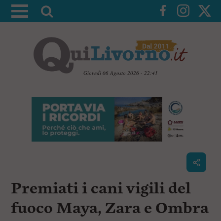
A
t
t
i
v
a
Giovedì 06 Agosto 2026 - 22:41
l
V
a
a
i
r
a
i
i
c
c
o
n
e
t
r
e
c
n
Premiati i cani vigili del
u
a
t
i
fuoco Maya, Zara e Ombra
p
r