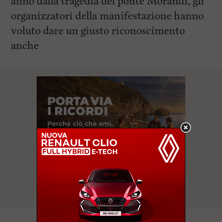
anno dalla tragedia del ponte Morandi, gli
organizzatori della manifestazione hanno
voluto dare un giusto riconoscimento
anche