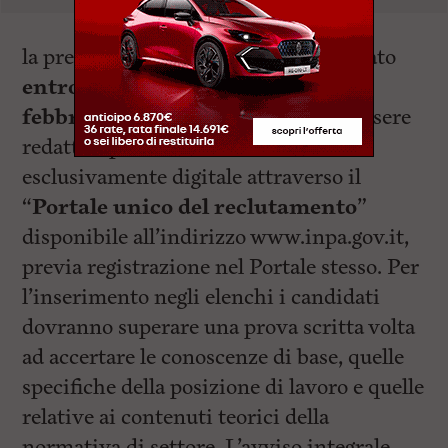
la presentazione delle domande è fissato
entro le ore 12:00 di venerdì 28
febbraio 2025
. La domanda dovrà essere
redatta e presentata in forma
esclusivamente digitale attraverso il
“
Portale unico del reclutamento
”
disponibile all’indirizzo www.inpa.gov.it,
previa registrazione nel Portale stesso. Per
l’inserimento negli elenchi i candidati
dovranno superare una prova scritta volta
ad accertare le conoscenze di base, quelle
specifiche della posizione di lavoro e quelle
relative ai contenuti teorici della
normativa di settore. L’avviso integrale