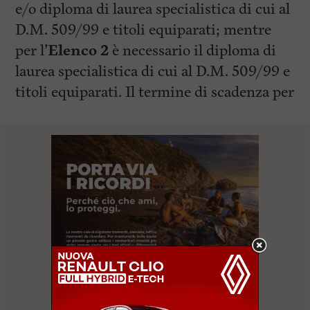
e/o diploma di laurea specialistica di cui al
D.M. 509/99 e titoli equiparati; mentre
per l’
Elenco 2
è necessario il diploma di
laurea specialistica di cui al D.M. 509/99 e
titoli equiparati. Il termine di scadenza per