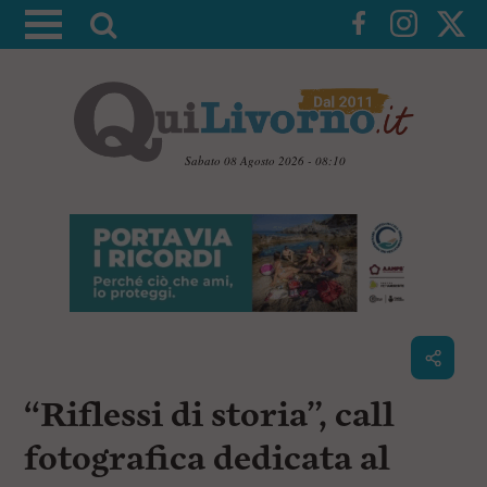
A
t
t
i
v
a
Sabato 08 Agosto 2026 - 08:10
l
V
a
a
i
r
a
i
i
c
c
o
n
e
t
r
e
c
n
“Riflessi di storia”, call
u
a
t
i
fotografica dedicata al
p
r