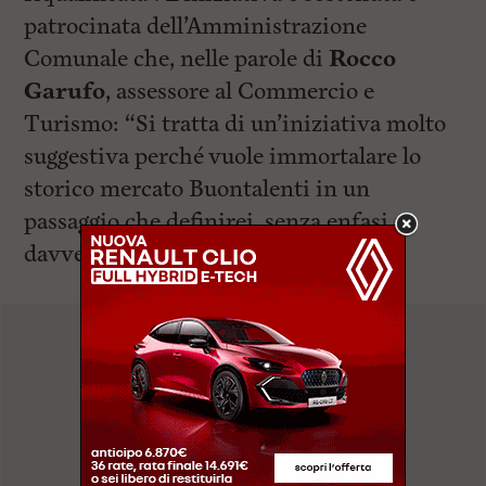
patrocinata dell’Amministrazione
Comunale che, nelle parole di
Rocco
Garufo
, assessore al Commercio e
Turismo: “Si tratta di un’iniziativa molto
suggestiva perché vuole immortalare lo
storico mercato Buontalenti in un
passaggio che definirei, senza enfasi,
davvero epocale: le vecchie strutture