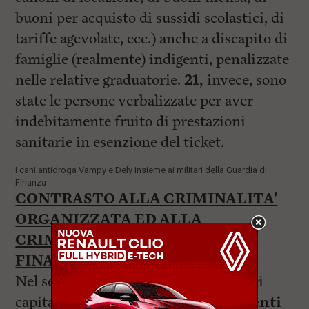
buoni per acquisto di sussidi scolastici, di
tariffe agevolate, ecc.) anche a discapito di
famiglie (realmente) indigenti, penalizzate
nelle relative graduatorie.
21,
invece, sono
state le persone verbalizzate per aver
indebitamente fruito di prestazioni
sanitarie in esenzione del ticket.
I cani antidroga Vampy e Dely insieme ai militari della Guardia di
Finanza
CONTRASTO ALLA CRIMINALITA’
ORGANIZZATA ED ALLA
CRIMINALITA’ ECONOMICO-
FINANZIARIA
Nel settore della tutela del mercato dei
capitali sono stati eseguiti
25 interventi