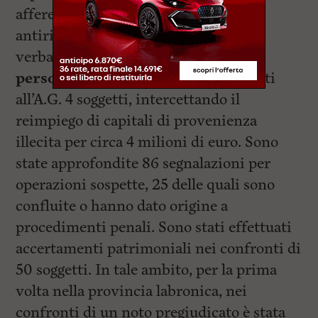
afferenti il rispetto delle disposizioni
antiriciclaggio, al cui esito sono state
verbalizzate ai fini amministrativi
27
persone
; inoltre, sono stati denunciati
all’A.G. 4 soggetti, intercettando il
reimpiego di capitali di provenienza
illecita per circa 4 milioni di euro. Sono
state approfondite 86 segnalazioni per
operazioni sospette, 25 delle quali sono
confluite o hanno dato origine a
procedimenti penali. Sono stati effettuati
accertamenti patrimoniali nei confronti di
50 soggetti. In tale ambito, per la prima
volta nella provincia labronica, nei
confronti di un noto pregiudicato è stata