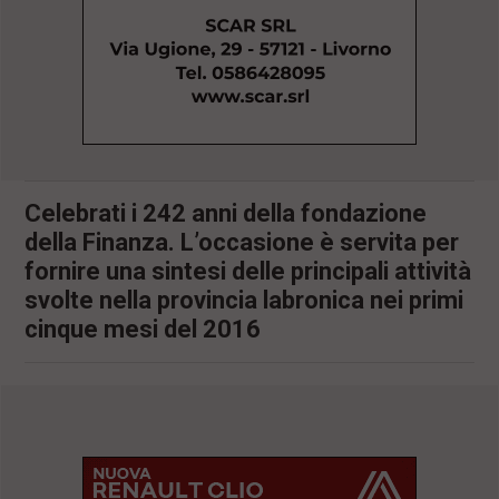
l
e
V
a
i
i
n
f
o
n
Celebrati i 242 anni della fondazione
d
della Finanza. L’occasione è servita per
o
fornire una sintesi delle principali attività
svolte nella provincia labronica nei primi
cinque mesi del 2016