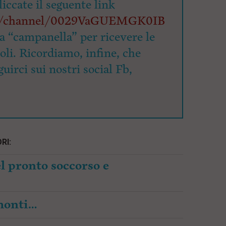
cliccate il seguente link
om/channel/0029VaGUEMGK0IB
la “campanella” per ricevere le
coli. Ricordiamo, infine, che
uirci sui nostri social Fb,
RI:
l pronto soccorso e
amonti…