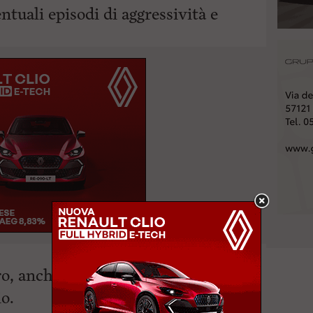
tuali episodi di aggressività e
o, anche dal punto di vista del
o.