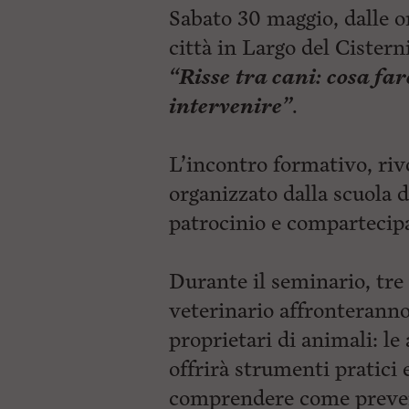
ù
Sabato 30 maggio, dalle or
P
r
città in Largo del Cisterni
i
n
“Risse tra cani: cosa far
c
intervenire”
.
i
p
a
l
L’incontro formativo, rivol
e
V
organizzato dalla scuola 
a
i
patrocinio e compartecip
i
n
f
Durante il seminario, tre 
o
n
veterinario affronteranno
d
o
proprietari di animali: le
offrirà strumenti pratici 
comprendere come prevenir