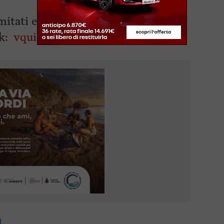
mitati ed è obbligatoria la
nk:
vqui.it/w/rexnXpYd