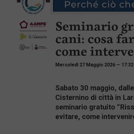
r
t
i
e
n
n
c
Seminario gra
u
i
t
p
i
cani: cosa far
a
p
l
r
come interve
e
i
:
n
c
Mercoledì 27 Maggio 2026 — 17:32
i
p
a
l
i
Sabato 30 maggio, dalle 
V
Cisternino di città in Lar
a
i
seminario gratuito “Riss
a
l
evitare, come intervenir
M
e
n