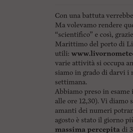
ù
P
r
Con una battuta verrebbe 
i
n
Ma volevamo rendere ques
c
“scientifico” e così, grazi
i
p
Marittimo del porto di L
a
l
utili:
www.livornomete
e
V
varie attività si occupa 
a
i
siamo in grado di darvi i
i
settimana.
n
f
Abbiamo preso in esame il
o
n
alle ore 12,30). Vi diamo s
d
o
amanti dei numeri potranno
agosto è stato il giorno p
massima
percepita
di 3