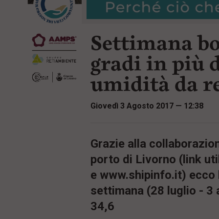
r
t
i
e
n
n
c
Settimana bol
u
i
t
p
i
gradi in più 
a
p
l
r
umidità da re
e
i
:
n
c
Giovedì 3 Agosto 2017 — 12:38
i
p
a
l
i
Grazie alla collaborazio
V
porto di Livorno (link ut
a
i
e www.shipinfo.it) ecco 
a
l
settimana (28 luglio - 3 a
M
e
34,6
n