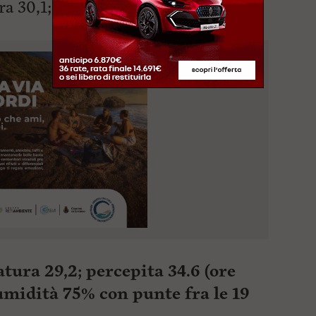
a 30,1; percepita 33.8 (ore
19,30)
ura 29,2; percepita 34.6 (ore
2 umidità 75% con punte fra le 19