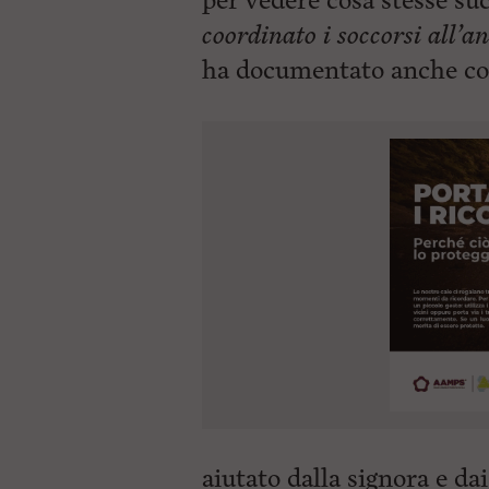
per vedere cosa stesse su
coordinato i soccorsi all’a
ha documentato anche con
aiutato dalla signora e da