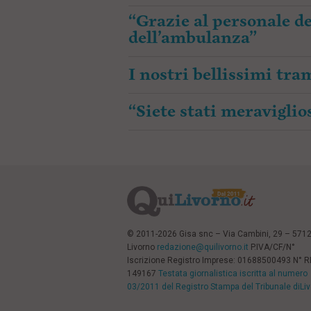
“Grazie al personale de
dell’ambulanza”
I nostri bellissimi tr
“Siete stati meraviglios
© 2011-2026 Gisa snc – Via Cambini, 29 – 571
Livorno
redazione@quilivorno.it
P.IVA/CF/N°
Iscrizione Registro Imprese: 01688500493 N° 
149167
Testata giornalistica iscritta al numero
03/2011 del Registro Stampa del Tribunale diLi