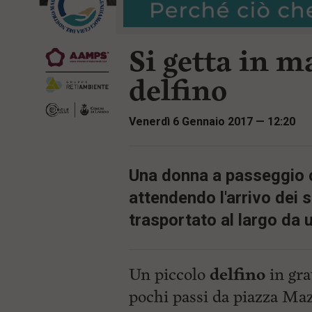
r
t
i
e
n
n
c
Si getta in m
u
i
t
p
i
delfino
a
p
l
r
e
i
Venerdì 6 Gennaio 2017 — 12:20
:
n
c
i
p
Una donna a passeggio c
a
l
attendendo l'arrivo dei s
i
V
trasportato al largo da 
a
i
a
l
Un piccolo
delfino
in grav
M
e
pochi passi da piazza Maz
n