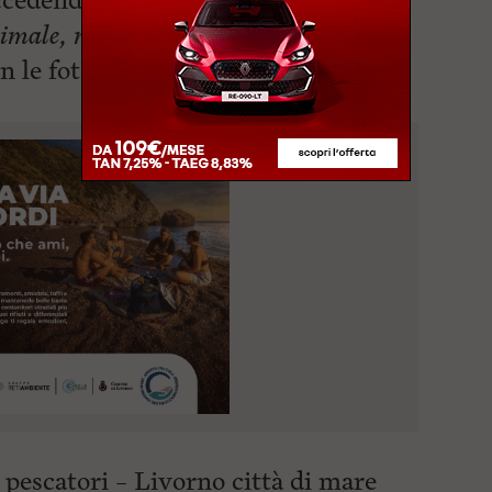
ccedendo (
e che hanno poi
nimale, ndr
) – spiega la livornese che
 le foto le
difficoltà del delfino
i pescatori – Livorno città di mare