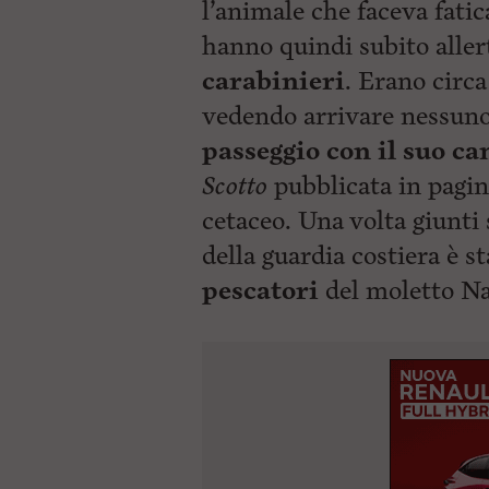
ù
l’animale che faceva fatic
P
hanno quindi subito aller
r
i
carabinieri
. Erano circa
n
c
vedendo arrivare nessuno
i
p
passeggio con il suo ca
a
Scotto
pubblicata in pagina
l
e
cetaceo. Una volta giunti 
V
a
della guardia costiera è st
i
i
pescatori
del
moletto Na
n
f
o
n
d
o