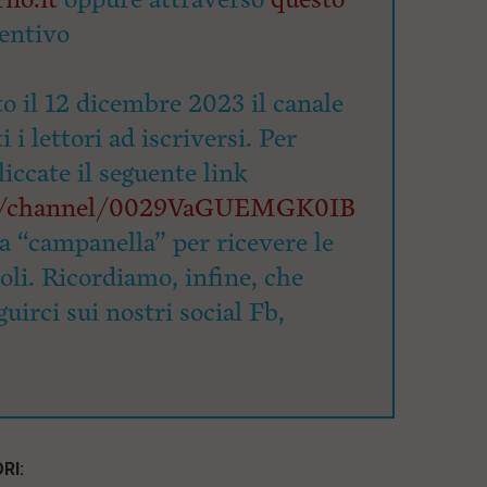
entivo
o il 12 dicembre 2023 il canale
 i lettori ad iscriversi. Per
cliccate il seguente link
om/channel/0029VaGUEMGK0IB
la “campanella” per ricevere le
coli. Ricordiamo, infine, che
uirci sui nostri social Fb,
RI: