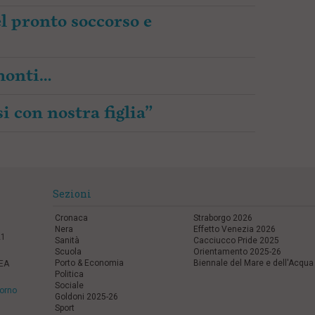
l pronto soccorso e
amonti…
i con nostra figlia”
Sezioni
Cronaca
Straborgo 2026
Nera
Effetto Venezia 2026
21
Sanità
Cacciucco Pride 2025
Scuola
Orientamento 2025-26
Porto & Economia
Biennale del Mare e dell'Acqua
REA
Politica
Sociale
vorno
Goldoni 2025-26
Sport