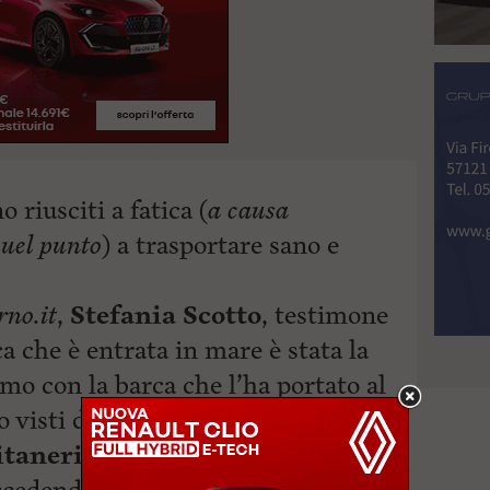
 riusciti a fatica (
a causa
quel punto
) a trasportare sano e
rno.it
,
Stefania Scotto
, testimone
a che è entrata in mare è stata la
mo con la barca che l’ha portato al
no visti dopo un’ora è mezza sono
taneria di porto
arrivati da terra