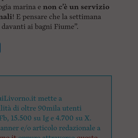
logia marina e
non c’è un servizio
mali
! E pensare che la settimana
 davanti ai bagni Fiume”.
iLivorno.it mette a
lità di oltre 90mila utenti
Fb, 15.500 su Ig e 4.700 su X.
banner e/o articolo redazionale a
no.it
oppure attraverso
questo