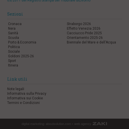
03/2011 del Registro Stampa del Tribunale diLivorno
Sezioni
Cronaca
Straborgo 2026
Nera
Effetto Venezia 2026
Sanità
Cacciucco Pride 2025
Scuola
Orientamento 2025-26
Porto & Economia
Biennale del Mare e dell'Acqua
Politica
Sociale
Goldoni 2025-26
Sport
Itinera
Link utili
Note legali
Informativa sulla Privacy
Informativa sui Cookie
Termini e Condizioni
digital marketing:
aboutsolution.com
•
web agency