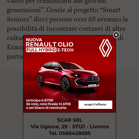
valori per tramandarli alle giovani
generazioni”. Grazie al progetto “Smart
Seniors” dieci persone over 65 avranno la
possibilità di incontrare coetanei di altre
culture e di sperimentare l’esperienza di
Erasmus a Cipro (Nicosia, ospiti del
partner Center for Social