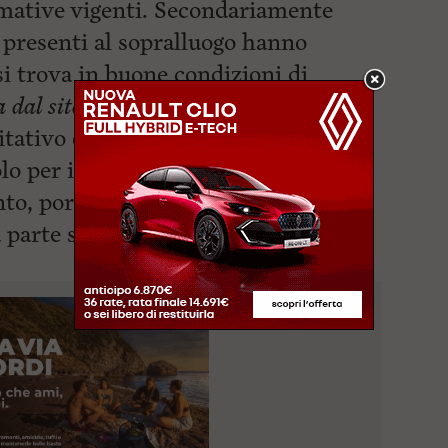
rmative vigenti. Secondariamente
ni presenti al sopralluogo hanno
si trova in buone condizioni di
ta dal sito Aamps
). È però vero che
tativo di laterizi che, pur non
o per i bagnanti risultando
ento, porta a modifiche periodiche
a parte
superficiale della spiaggia a