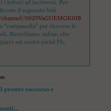
 i lettori ad iscriversi. Per
cliccate il seguente link
om/channel/0029VaGUEMGK0IB
la “campanella” per ricevere le
coli. Ricordiamo, infine, che
uirci sui nostri social Fb,
RI:
l pronto soccorso e
amonti…