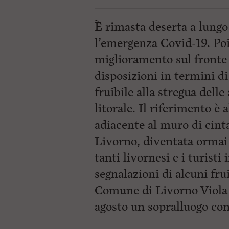
ù
P
r
È rimasta deserta a lungo 
i
n
l’emergenza Covid-19. Poi
c
miglioramento sul fronte 
i
p
disposizioni in termini di
a
l
fruibile alla stregua delle
e
V
litorale. Il riferimento è a
a
i
adiacente al muro di cint
i
Livorno, diventata ormai 
n
f
tanti livornesi e i turisti
o
n
segnalazioni di alcuni fru
d
o
Comune di Livorno Viola F
agosto un sopralluogo con