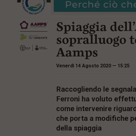
r
t
i
e
n
n
c
Spiaggia del
u
i
t
p
i
sopralluogo 
a
p
l
r
Aamps
e
i
:
n
c
Venerdì 14 Agosto 2020 — 15:25
i
p
a
l
i
Raccogliendo le segnalaz
V
Ferroni ha voluto effett
a
i
come intervenire riguard
a
l
che porta a modifiche p
M
e
della spiaggia
n