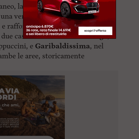
eo, la cultura non è più solo uno
 una vera
leva operativa
capace di
 rafforzare il tessuto sociale. Al
no due casi emblematici:
Straborgo
,
ppuccini, e
Garibaldissima
, nel
rambe le
aree, storicamente