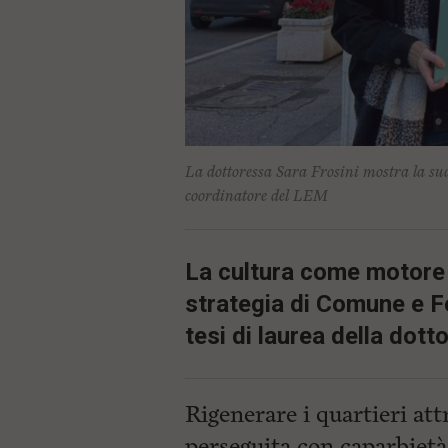
ù
P
r
i
n
c
i
p
a
l
La dottoressa Sara Frosini mostra la su
e
coordinatore del LEM
V
a
i
i
La cultura come motore 
n
f
strategia di Comune e F
o
n
tesi di laurea della dott
d
o
Rigenerare i quartieri att
perseguita con caparbiet