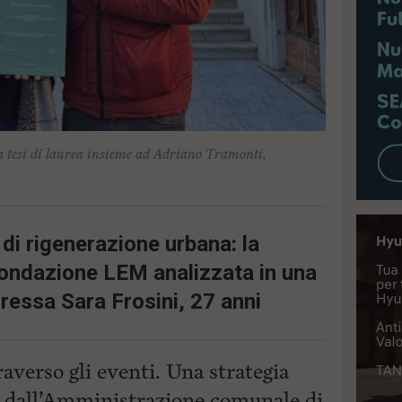
a tesi di laurea insieme ad Adriano Tramonti,
di rigenerazione urbana: la
ondazione LEM analizzata in una
oressa Sara Frosini, 27 anni
raverso gli eventi. Una strategia
à dall’Amministrazione comunale di