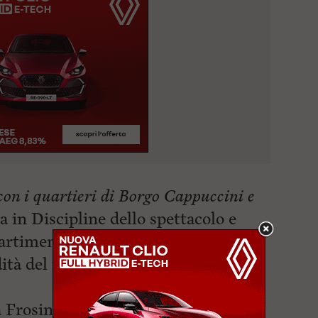
con i quartieri di Borgo Cappuccini e
a in Discipline dello spettacolo e
artimento di Civiltà e Forme del
ità del modello livornese.
a Frosini parte da un presupposto: