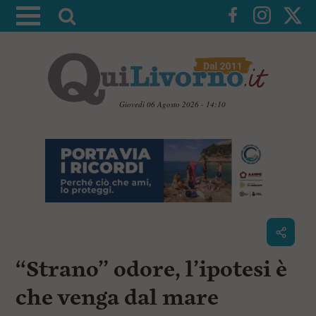
A
t
t
i
v
a
Giovedì 06 Agosto 2026 - 14:10
l
V
a
a
i
r
a
i
i
c
c
o
n
e
t
r
e
c
n
“Strano” odore, l’ipotesi è
u
a
t
i
che venga dal mare
p
r