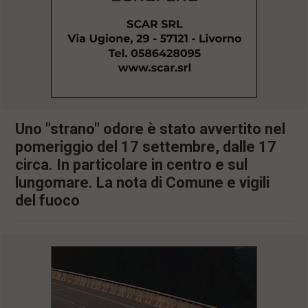
l
e
V
a
i
i
n
f
o
n
Uno "strano" odore è stato avvertito nel
d
pomeriggio del 17 settembre, dalle 17
o
circa. In particolare in centro e sul
lungomare. La nota di Comune e vigili
del fuoco