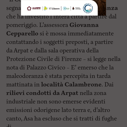
segnalazioni circa la forte
maleodoranza
che ha investito l’intera città a partire dal
pomeriggio. L’assessora
Giovanna
Cepparello
si è mossa immediatamente
contattando i soggetti preposti, a partire
da Arpat e dalla sala operativa della
Protezione Civile di Firenze – si legge nella
nota di Palazzo Civico – E’ emerso che la
maleodoranza è stata percepita in tarda
mattinata in
località Calambrone
. Dai
rilievi condotti da Arpat
nella zona
industriale non sono emerse evidenti
emissioni odorigene lato terra e, d’altro
canto, Asa ha escluso che si tratti di fughe