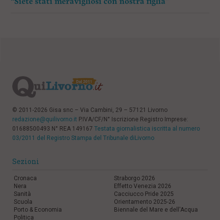
“Siete stati meravigliosi con nostra figlia”
© 2011-2026 Gisa snc – Via Cambini, 29 – 57121 Livorno
redazione@quilivorno.it
P.IVA/CF/N° Iscrizione Registro Imprese:
01688500493 N° REA 149167
Testata giornalistica iscritta al numero
03/2011 del Registro Stampa del Tribunale diLivorno
Sezioni
Cronaca
Straborgo 2026
Nera
Effetto Venezia 2026
Sanità
Cacciucco Pride 2025
Scuola
Orientamento 2025-26
Porto & Economia
Biennale del Mare e dell'Acqua
Politica