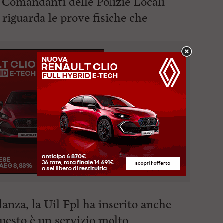
 Comandanti delle Polizie Locali
 riguarda le prove
fisiche che
lanza, la Uil Fpl ha inserito anche
questo è un servizio molto