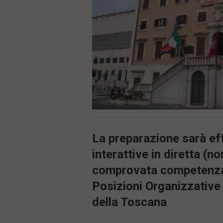
ù
P
r
i
n
c
i
p
a
l
e
V
a
i
i
n
La preparazione sarà ef
f
interattive in diretta (n
o
n
comprovata competenza q
d
o
Posizioni Organizzative 
della Toscana