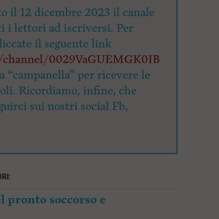
o il 12 dicembre 2023 il canale
 i lettori ad iscriversi. Per
cliccate il seguente link
om/channel/0029VaGUEMGK0IB
la “campanella” per ricevere le
coli. Ricordiamo, infine, che
uirci sui nostri social Fb,
RI:
l pronto soccorso e