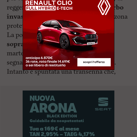
reggere la catena che impediva
al
“furbo
invasore”
l’ingresso all’interno della zona
protetta
La polizia municipale effettuerà un
sopralluogo
in queste prime ore di
martedì 20 giugno a seguito di alcune
segnalazioni pervenute dai
residenti
.
Intanto è spuntata una transenna che,