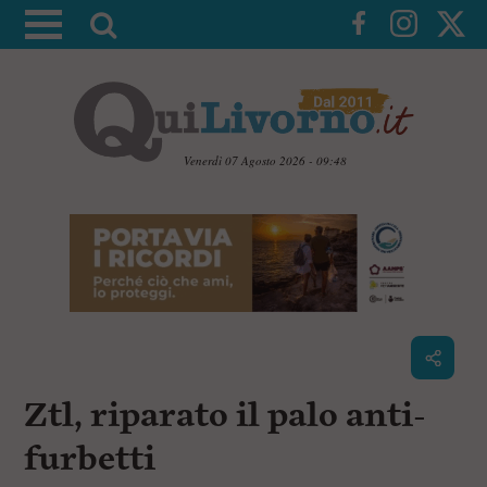
A
t
t
i
v
a
Venerdì 07 Agosto 2026 - 09:48
l
V
a
a
i
r
a
i
i
c
c
o
n
e
t
r
e
c
n
Ztl, riparato il palo anti-
u
a
t
i
furbetti
p
r