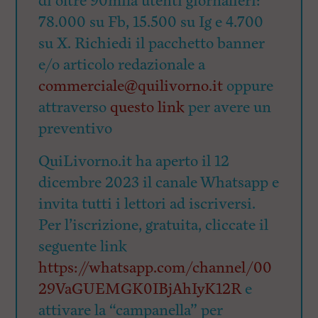
di oltre 90mila utenti giornalieri:
78.000 su Fb, 15.500 su Ig e 4.700
su X. Richiedi il pacchetto banner
e/o articolo redazionale a
commerciale@quilivorno.it
oppure
attraverso
questo link
per avere un
preventivo
QuiLivorno.it ha aperto il 12
dicembre 2023 il canale Whatsapp e
invita tutti i lettori ad iscriversi.
Per l’iscrizione, gratuita, cliccate il
seguente link
https://whatsapp.com/channel/00
29VaGUEMGK0IBjAhIyK12R
e
attivare la “campanella” per