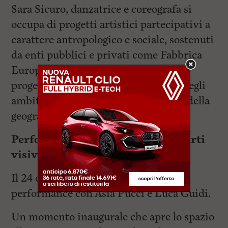
Sara Sicuro, danzatrice e coreografa si
occupa di progetti artistici partecipativi a
carattere antropologico e sociale, sostenuti
da enti pubblici e privati come Fabbrica
Europa. In particolare crea e propone
progetti che possono essere inseriti negli
ambiti di interesse interdisciplinare della
geografia sociale.
Performance di danza, musica e arti
visive
Il 24 ottobre alle ore 20 si terrà la
performance con Asia Pucci e Luca Guidi.
Un momento inaugurale che apre lo spazio