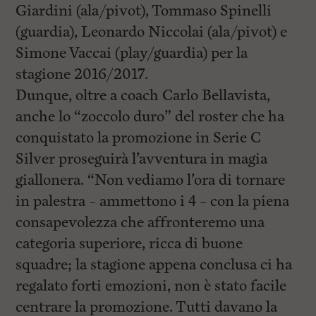
i
Giardini (ala/pivot), Tommaso Spinelli
n
c
(guardia), Leonardo Niccolai (ala/pivot) e
i
Simone Vaccai (play/guardia) per la
p
a
stagione 2016/2017.
l
i
Dunque, oltre a coach Carlo Bellavista,
V
anche lo “zoccolo duro” del roster che ha
a
i
conquistato la promozione in Serie C
a
l
Silver proseguirà l’avventura in magia
M
giallonera. “Non vediamo l’ora di tornare
e
n
in palestra – ammettono i 4 – con la piena
ù
P
consapevolezza che affronteremo una
r
categoria superiore, ricca di buone
i
n
squadre; la stagione appena conclusa ci ha
c
i
regalato forti emozioni, non è stato facile
p
centrare la promozione. Tutti davano la
a