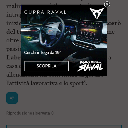
malincuore, ma è il momento di
intraprendere la vita fuori dal basket,
inizierò un nuovo lavoro,
ma non lascerò
del tutto la palla a spicchi
, che per me
oltre ad un lavoro è stata una grande
passione.
Giocherò in C con lal
Labronica
, in modo che la vicinanza a
casa ed il minor impegno per gli
allenamenti mi consentirà di gestire
l’attività lavorativa e lo sport”.
Riproduzione riservata
©