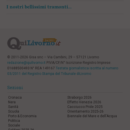
I nostri bellissimi tramonti…
© 2011-2026 Gisa snc – Via Cambini, 29 – 57121 Livorno
redazione@quilivorno.it
P.IVA/CF/N° Iscrizione Registro Imprese:
01688500493 N° REA 149167
Testata giornalistica iscritta al numero
03/2011 del Registro Stampa del Tribunale diLivorno
Sezioni
Cronaca
Straborgo 2026
Nera
Effetto Venezia 2026
Sanità
Cacciucco Pride 2025
Scuola
Orientamento 2025-26
Porto & Economia
Biennale del Mare e dell'Acqua
Politica
Sociale