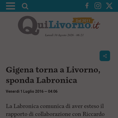
A
t
t
i
v
Lunedì 10 Agosto 2026 - 06:21
a
V
l
a
i
a
a
r
i
c
i
Gigena torna a Livorno,
o
c
n
sponda Labronica
e
t
e
r
n
Venerdì 1 Luglio 2016 — 04:06
c
u
t
a
i
La Labronica comunica di aver esteso il
p
rapporto di collaborazione con Riccardo
r