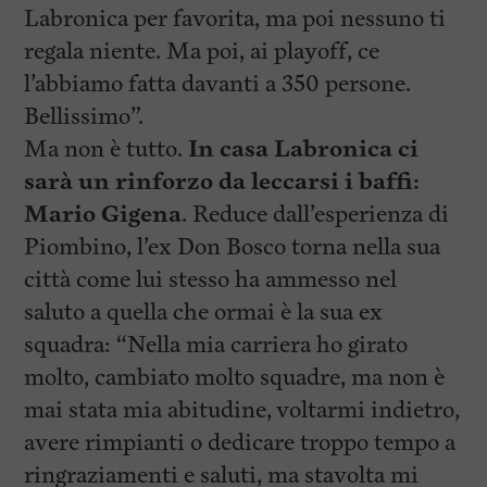
l
Labronica per favorita, ma poi nessuno ti
e
V
regala niente. Ma poi, ai playoff, ce
a
l’abbiamo fatta davanti a 350 persone.
i
i
Bellissimo”.
n
f
Ma non è tutto.
In casa Labronica ci
o
sarà un rinforzo da leccarsi i baffi:
n
d
Mario Gigena
. Reduce dall’esperienza di
o
Piombino, l’ex Don Bosco torna nella sua
città come lui stesso ha ammesso nel
saluto a quella che ormai è la sua ex
squadra: “Nella mia carriera ho girato
molto, cambiato molto squadre, ma non è
mai stata mia abitudine, voltarmi indietro,
avere rimpianti o dedicare troppo tempo a
ringraziamenti e saluti, ma stavolta mi