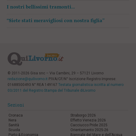
I nostri bellissimi tramonti…
“Siete stati meravigliosi con nostra figlia”
© 2011-2026 Gisa snc – Via Cambini, 29 – 57121 Livorno
redazione@quilivorno.it
P.IVA/CF/N° Iscrizione Registro Imprese:
01688500493 N° REA 149167
Testata giornalistica iscritta al numero
03/2011 del Registro Stampa del Tribunale diLivorno
Sezioni
Cronaca
Straborgo 2026
Nera
Effetto Venezia 2026
Sanità
Cacciucco Pride 2025
Scuola
Orientamento 2025-26
Porto & Economia
Biennale del Mare e dell'Acqua