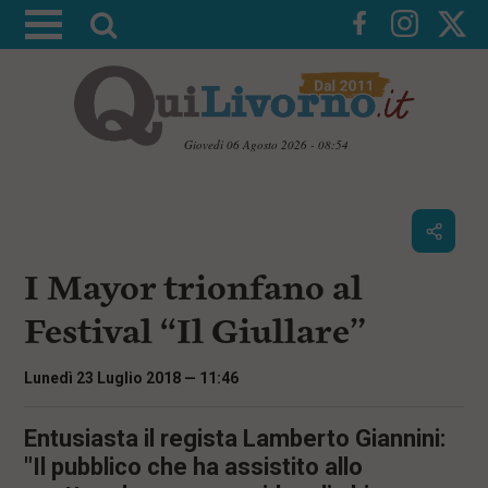
A
t
t
i
v
Giovedì 06 Agosto 2026 - 08:54
a
V
l
a
i
a
a
r
i
c
i
I Mayor trionfano al
o
c
n
Festival “Il Giullare”
e
t
e
r
n
Lunedì 23 Luglio 2018 — 11:46
c
u
t
a
i
Entusiasta il regista Lamberto Giannini:
p
"Il pubblico che ha assistito allo
r