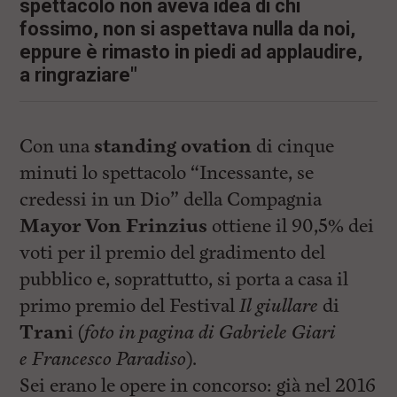
i
spettacolo non aveva idea di chi
n
fossimo, non si aspettava nulla da noi,
c
eppure è rimasto in piedi ad applaudire,
i
p
a ringraziare"
a
l
i
V
Con una
standing ovation
di cinque
a
i
minuti lo spettacolo “Incessante, se
a
l
credessi in un Dio” della Compagnia
M
Mayor Von Frinzius
ottiene il 90,5% dei
e
n
voti per il premio del gradimento del
ù
P
pubblico e, soprattutto, si porta a casa il
r
primo premio del Festival
Il giullare
di
i
n
Tran
i (
foto in pagina di Gabriele Giari
c
i
e Francesco Paradiso
).
p
Sei erano le opere in concorso: già nel 2016
a