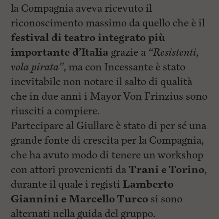
l
la Compagnia aveva ricevuto il
e
V
riconoscimento massimo da quello che è il
a
festival di teatro integrato più
i
i
importante d’Italia
grazie a
“Resistenti,
n
f
vola pirata”
, ma con Incessante è stato
o
inevitabile non notare il salto di qualità
n
d
che in due anni i Mayor Von Frinzius sono
o
riusciti a compiere.
Partecipare al Giullare è stato di per sé una
grande fonte di crescita per la Compagnia,
che ha avuto modo di tenere un workshop
con attori provenienti da
Trani e Torino
,
durante il quale i registi
Lamberto
Giannini e Marcello Turco
si sono
alternati nella guida del gruppo.