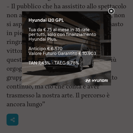
– Il pubblico che ha assistito allo spettacolo
non aveva idea di chi fossero i Mayor, non
si aspettava nulla da noi, eppure è rimasto
in piedi ad applaudire, a
ringraziare. Questa per noi è la vera
vittoria. Il premio aiuta a guardare a
questa nostra creazione con sempre più
orgoglio, ad unire chi fa parte di un
gruppo, a spingere ad un miglioramento
continuo, ma ciò che conta è aver
trasmesso la nostra arte. Il percorso è
ancora lungo”