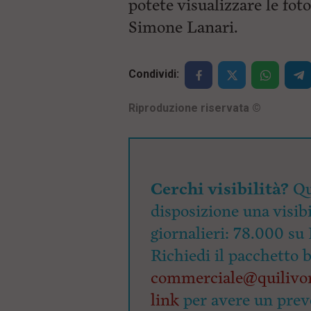
potete visualizzare le foto
i
Simone Lanari.
p
a
l
e
V
Condividi:
a
i
Riproduzione riservata
©
i
n
f
o
n
d
Cerchi visibilità?
Qu
o
disposizione una visibi
giornalieri: 78.000 su 
Richiedi il pacchetto 
commerciale@quilivor
link
per avere un prev