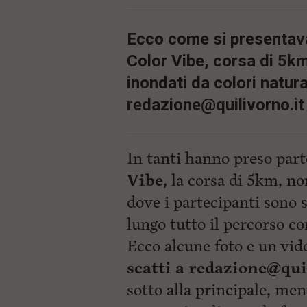
p
i
a
p
l
r
Ecco come si presentav
e
i
:
Color Vibe, corsa di 5km
n
c
inondati da colori natural
i
p
redazione@quilivorno.it
a
l
i
V
In tanti hanno preso parte
a
i
Vibe,
la corsa di 5km, n
a
l
dove i partecipanti sono s
M
e
lungo tutto il percorso co
n
Ecco alcune foto e un vid
ù
P
scatti a
redazione@quil
r
i
sotto alla principale, ment
n
c