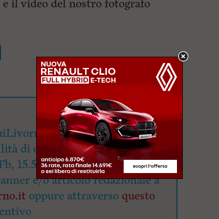
 e il video del nostro fotografo
iLivorno.it mette a
lità di oltre 90mila utenti
Fb, 15.500 su Ig e 4.700 su X.
banner e/o articolo redazionale a
no.it
oppure attraverso
questo
entivo