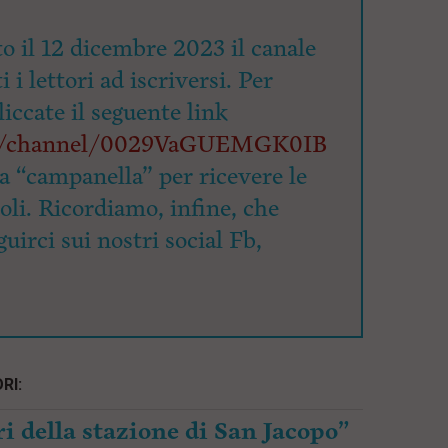
o il 12 dicembre 2023 il canale
 i lettori ad iscriversi. Per
cliccate il seguente link
om/channel/0029VaGUEMGK0IB
la “campanella” per ricevere le
coli. Ricordiamo, infine, che
uirci sui nostri social Fb,
RI:
i della stazione di San Jacopo”