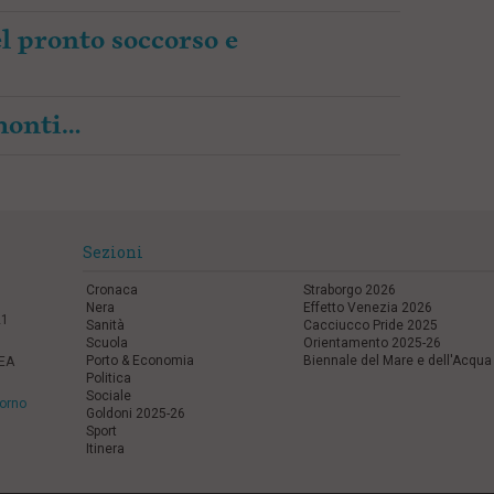
l pronto soccorso e
amonti…
Sezioni
Cronaca
Straborgo 2026
Nera
Effetto Venezia 2026
21
Sanità
Cacciucco Pride 2025
Scuola
Orientamento 2025-26
Porto & Economia
Biennale del Mare e dell'Acqua
REA
Politica
Sociale
vorno
Goldoni 2025-26
Sport
Itinera