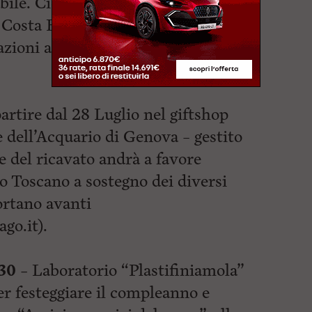
le. Ciò in linea con
 Costa Edutainment porta avanti di
zioni alla conoscenza ed il rispetto
partire dal 28 Luglio nel giftshop
e dell’Acquario di Genova – gestito
te del ricavato andrà a favore
 Toscano a sostegno dei diversi
ortano avanti
go.it).
30 –
Laboratorio “Plastifiniamola”
er festeggiare il compleanno e