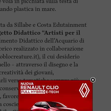
 vola in picchiata sulla testa di
ando plastica in mare.
ita da Sillabe e Costa Edutainment
etto Didattico “Artisti per il
imento Didattico dell’Acquario di
orico realizzato in collaborazione
locreature.it), il cui desiderio
ello – attraverso il disegno e la
creatività dei giovani,
narli verso tematiche sempre più
la conservazione dell’ambiente, in
, favorendo la formazione in queste
a coscienza sostenibile ed un