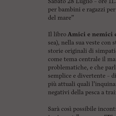
Sabato 28 Luglio – ore 11
i
per bambini e ragazzi per
p
a
del mare”
l
e
V
a
Il libro
Amici e nemici 
i
sea), nella sua veste con 
i
n
storie originali di simpat
f
o
come tema centrale il mare
n
d
problematiche, e che parl
o
semplice e divertente – 
più attuali quali l’inquin
negativi della pesca a trai
Sarà così possibile incont