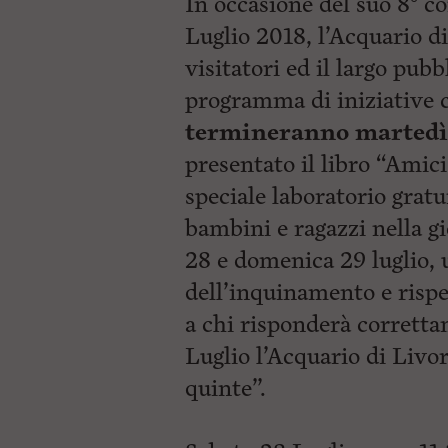
In occasione del suo 8° c
p
i
a
Luglio 2018, l’Acquario di
p
l
r
visitatori ed il largo pu
e
i
:
n
programma di iniziative 
c
i
termineranno martedì 
p
a
presentato il libro “Amic
l
speciale laboratorio grat
i
V
bambini e ragazzi nella gi
a
i
28 e domenica 29 luglio, u
a
l
dell’inquinamento e rispe
M
a chi risponderà corretta
e
n
Luglio l’Acquario di Livor
ù
P
quinte”.
r
i
n
c