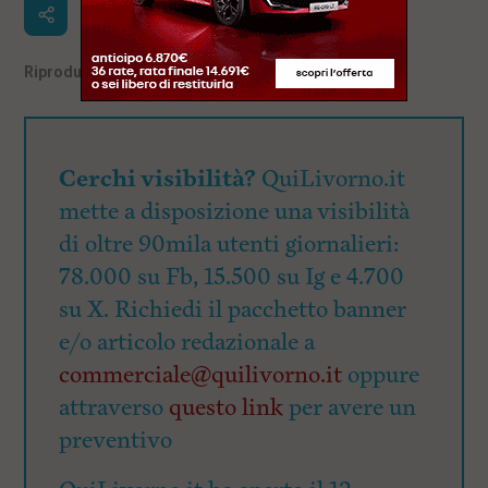
Riproduzione riservata
©
Cerchi visibilità?
QuiLivorno.it
mette a disposizione una visibilità
di oltre 90mila utenti giornalieri:
78.000 su Fb, 15.500 su Ig e 4.700
su X. Richiedi il pacchetto banner
e/o articolo redazionale a
commerciale@quilivorno.it
oppure
attraverso
questo link
per avere un
preventivo