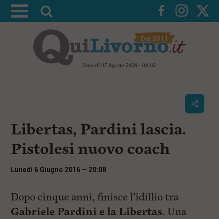
A
t
t
i
v
Venerdì 07 Agosto 2026 - 08:02
a
V
l
a
i
a
a
r
i
c
i
Libertas, Pardini lascia.
o
c
n
Pistolesi nuovo coach
e
t
e
r
n
Lunedì 6 Giugno 2016 — 20:08
c
u
t
a
i
Dopo cinque anni, finisce l’idillio tra
p
Gabriele Pardini e la Libertas
. Una
r