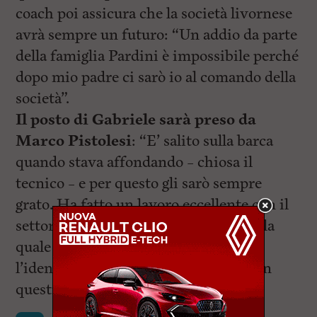
coach poi assicura che la società livornese
avrà sempre un futuro: “Un addio da parte
della famiglia Pardini è impossibile perché
dopo mio padre ci sarò io al comando della
società”.
Il posto di Gabriele sarà preso da
Marco Pistolesi
: “E’ salito sulla barca
quando stava affondando – chiosa il
tecnico – e per questo gli sarò sempre
grato. Ha fatto un lavoro eccellente con il
settore giovanile ed è una persona della
quale mi fido ciecamente. A lui lascio
l’identità che siamo riusciti a creare in
questi anni”.