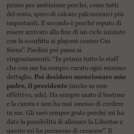
l
primo per ambizione perché, come tutti
e
V
del resto, spero di calcare palcoscenici più
a
importanti. Il secondo è perché reputo di
i
i
essere arrivato alla fine di un ciclo iniziato
n
f
con la sconfitta ai playout contro Cus
o
Siena”. Pardini poi passa ai
n
d
ringraziamenti: “In primis tutto lo staff
o
che con me ha sempre curato ogni minimo
dettaglio.
Poi desidero menzionare mio
padre, il presidente
(anche se non
effettivo, ndr). Ha sempre usato il bastone
e la carota e non ha mai smesso di credere
in me. Gli sarò sempre grato perché mi ha
dato la possibilità di allenare la Libertas e
questo mi ha permesso di crescere”. Il