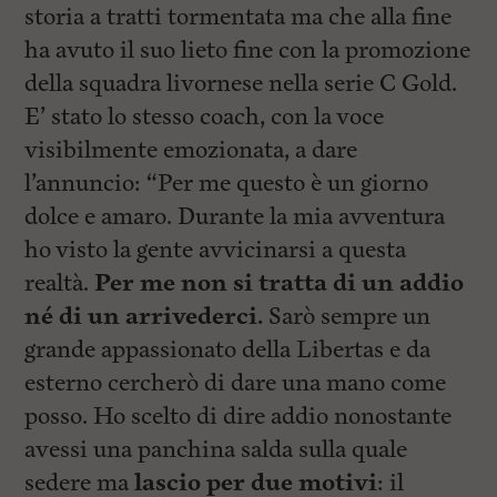
i
storia a tratti tormentata ma che alla fine
n
c
ha avuto il suo lieto fine con la promozione
i
della squadra livornese nella serie C Gold.
p
a
E’ stato lo stesso coach, con la voce
l
i
visibilmente emozionata, a dare
V
l’annuncio: “Per me questo è un giorno
a
i
dolce e amaro. Durante la mia avventura
a
l
ho visto la gente avvicinarsi a questa
M
realtà.
Per me non si tratta di un addio
e
n
né di un arrivederci.
Sarò sempre un
ù
P
grande appassionato della Libertas e da
r
esterno cercherò di dare una mano come
i
n
posso. Ho scelto di dire addio nonostante
c
i
avessi una panchina salda sulla quale
p
sedere ma
lascio per due motivi
: il
a