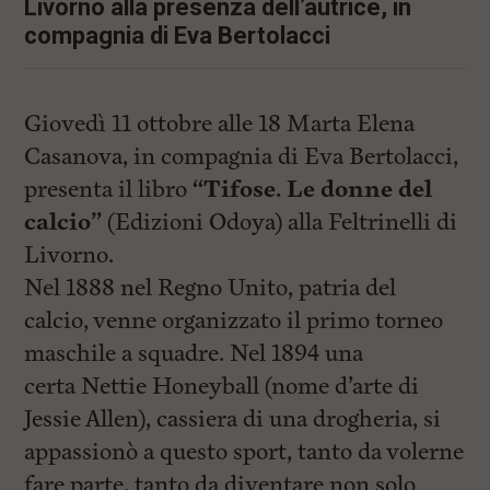
i
Livorno alla presenza dell’autrice, in
n
compagnia di Eva Bertolacci
c
i
p
a
Giovedì 11 ottobre alle 18 Marta Elena
l
i
Casanova, in compagnia di Eva Bertolacci,
V
a
presenta il libro
“Tifose. Le donne del
i
calcio”
(Edizioni Odoya) alla Feltrinelli di
a
l
Livorno.
M
e
Nel 1888 nel Regno Unito, patria del
n
calcio, venne organizzato il primo torneo
ù
P
maschile a squadre. Nel 1894 una
r
i
certa Nettie Honeyball (nome d’arte di
n
Jessie Allen), cassiera di una drogheria, si
c
i
appassionò a questo sport, tanto da volerne
p
a
fare parte, tanto da diventare non solo