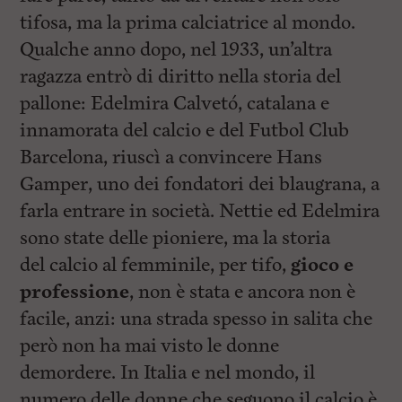
l
tifosa, ma la prima calciatrice al mondo.
e
V
Qualche anno dopo, nel 1933, un’altra
a
i
ragazza entrò di diritto nella storia del
i
pallone: Edelmira Calvetó, catalana e
n
f
innamorata del calcio e del Futbol Club
o
n
Barcelona, riuscì a convincere Hans
d
Gamper, uno dei fondatori dei blaugrana, a
o
farla entrare in società. Nettie ed Edelmira
sono state delle pioniere, ma la storia
del calcio al femminile, per tifo,
gioco e
professione
, non è stata e ancora non è
facile, anzi: una strada spesso in salita che
però non ha mai visto le donne
demordere. In Italia e nel mondo, il
numero delle donne che seguono il calcio è