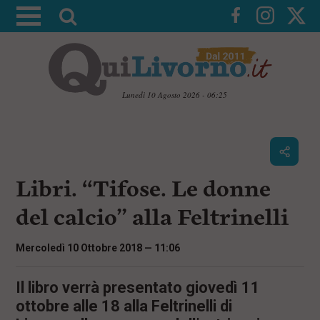
A
t
t
i
v
Lunedì 10 Agosto 2026 - 06:25
a
V
l
a
i
a
a
r
i
c
i
Libri. “Tifose. Le donne
o
c
n
del calcio” alla Feltrinelli
e
t
e
r
n
Mercoledì 10 Ottobre 2018 — 11:06
c
u
t
a
i
Il libro verrà presentato giovedì 11
p
ottobre alle 18 alla Feltrinelli di
r