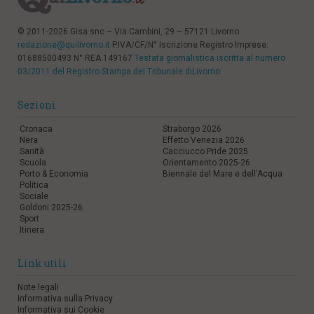
© 2011-2026 Gisa snc – Via Cambini, 29 – 57121 Livorno
redazione@quilivorno.it
P.IVA/CF/N° Iscrizione Registro Imprese:
01688500493 N° REA 149167
Testata giornalistica iscritta al numero
03/2011 del Registro Stampa del Tribunale diLivorno
Sezioni
Cronaca
Straborgo 2026
Nera
Effetto Venezia 2026
Sanità
Cacciucco Pride 2025
Scuola
Orientamento 2025-26
Porto & Economia
Biennale del Mare e dell'Acqua
Politica
Sociale
Goldoni 2025-26
Sport
Itinera
Link utili
Note legali
Informativa sulla Privacy
Informativa sui Cookie