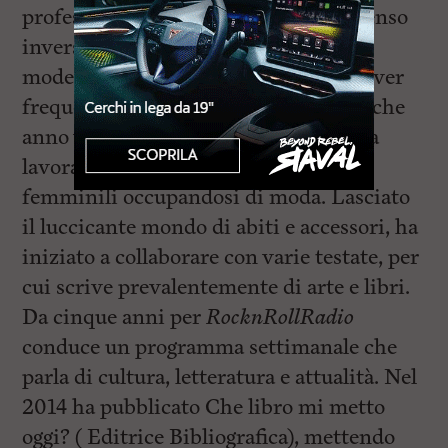
professionalmente sono arrivate in senso
inverso. Laureata in Storia dell’Arte
moderna al D.A.M.S. di Torino dopo aver
frequentato il Liceo Artistico, da qualche
anno vive a Milano, dove ha iniziato a
lavorare in redazioni di periodici
femminili occupandosi di moda. Lasciato
il luccicante mondo di abiti e accessori, ha
iniziato a collaborare con varie testate, per
cui scrive prevalentemente di arte e libri.
Da cinque anni per
RocknRollRadio
conduce un programma settimanale che
parla di cultura, letteratura e attualità. Nel
2014 ha pubblicato Che libro mi metto
oggi? ( Editrice Bibliografica), mettendo