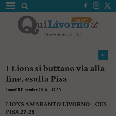
A
t
t
i
v
Sabato 08 Agosto 2026 - 11:14
a
V
l
a
i
a
a
r
i
c
i
I Lions si buttano via alla
o
c
n
fine, esulta Pisa
e
t
e
r
n
Lunedì 5 Dicembre 2016 — 17:30
c
u
t
a
i
L
IONS AMARANTO LIVORNO – CUS
p
PISA 27-28
r