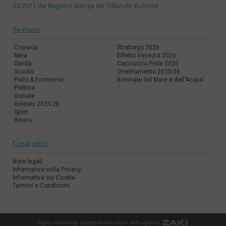
03/2011 del Registro Stampa del Tribunale diLivorno
Sezioni
Cronaca
Straborgo 2026
Nera
Effetto Venezia 2026
Sanità
Cacciucco Pride 2025
Scuola
Orientamento 2025-26
Porto & Economia
Biennale del Mare e dell'Acqua
Politica
Sociale
Goldoni 2025-26
Sport
Itinera
Link utili
Note legali
Informativa sulla Privacy
Informativa sui Cookie
Termini e Condizioni
digital marketing:
aboutsolution.com
•
web agency