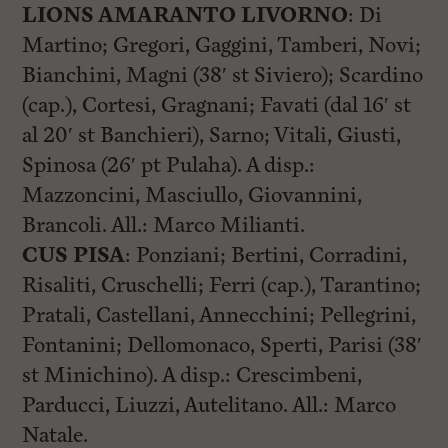
i
LIONS AMARANTO LIVORNO
: Di
n
c
Martino; Gregori, Gaggini, Tamberi, Novi;
i
Bianchini, Magni (38′ st Siviero); Scardino
p
a
(cap.), Cortesi, Gragnani; Favati (dal 16′ st
l
i
al 20′ st Banchieri), Sarno; Vitali, Giusti,
V
Spinosa (26′ pt Pulaha). A disp.:
a
i
Mazzoncini, Masciullo, Giovannini,
a
l
Brancoli. All.: Marco Milianti.
M
CUS PISA
: Ponziani; Bertini, Corradini,
e
n
Risaliti, Cruschelli; Ferri (cap.), Tarantino;
ù
P
Pratali, Castellani, Annecchini; Pellegrini,
r
Fontanini; Dellomonaco, Sperti, Parisi (38′
i
n
st Minichino). A disp.: Crescimbeni,
c
i
Parducci, Liuzzi, Autelitano. All.: Marco
p
Natale.
a