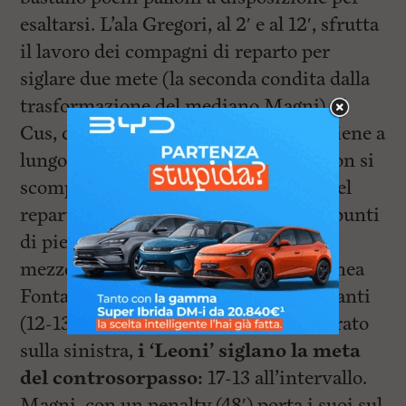
esaltarsi. L’ala Gregori, al 2′ e al 12′, sfrutta
il lavoro dei compagni di reparto per
siglare due mete (la seconda condita dalla
trasformazione del mediano Magni). Il
Cus, con la sua organizzata mischia, tiene a
lungo il possesso dell’ovale. I pisani non si
scompongono di fronte alla velocità del
reparto arretrato ‘nemico’ e con otto punti
di piede di Tarantino e con la meta in
mezzo ai pali del dinamico seconda linea
Fontanini, mettono, al 27′, il muso avanti
(12-13). Ancora una volta su attacco tirato
sulla sinistra,
i ‘Leoni’ siglano la meta
del controsorpasso:
17-13 all’intervallo.
Magni, con un penalty (48′) porta i suoi sul