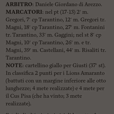
l
ARBITRO
: Daniele Giordano di Arezzo.
e
V
MARCATORI
: nel pt (17-13) 2′ m.
a
Gregori, 7′ cp Tarantino, 12′ m. Gregori tr.
i
i
Magni, 18′ cp Tarantino, 27′ m. Fontanini
n
f
tr. Tarantino, 33′ m. Gaggini; nel st 8′ cp
o
Magni, 10′ cp Tarantino, 26′ m. e tr.
n
d
Magni, 39′ m. Castellani, 44′ m. Risaliti tr.
o
Tarantino.
NOTE
: cartellino giallo per Giusti (37′ st).
In classifica 2 punti per i Lions Amaranto
(battuti con un margine inferiore alle otto
lunghezze; 4 mete realizzate) e 4 mete per
il Cus Pisa (che ha vinto; 3 mete
realizzate).