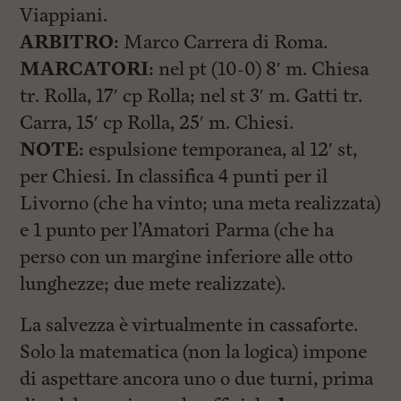
l
Viappiani.
e
V
ARBITRO:
Marco Carrera di Roma.
a
MARCATORI:
nel pt (10-0) 8′ m. Chiesa
i
i
tr. Rolla, 17′ cp Rolla; nel st 3′ m. Gatti tr.
n
f
Carra, 15′ cp Rolla, 25′ m. Chiesi.
o
NOTE:
espulsione temporanea, al 12′ st,
n
d
per Chiesi. In classifica 4 punti per il
o
Livorno (che ha vinto; una meta realizzata)
e 1 punto per l’Amatori Parma (che ha
perso con un margine inferiore alle otto
lunghezze; due mete realizzate).
La salvezza è virtualmente in cassaforte.
Solo la matematica (non la logica) impone
di aspettare ancora uno o due turni, prima