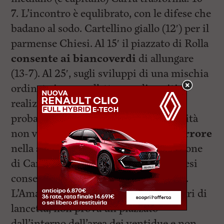
7. L’incontro è equlibrato, con le difese che
badano al sodo. Cartellino giallo (12′) per il
parmense Chiesi. Al 15′ il piazzato di Rolla
consente ai biancoverdi
di allungare
(13-7). Al 25′, sugli sviluppi di una mischia
ordinata in zona d’attacco, gli ospiti
realizzano, con Chiesi, una meta
probabilmente viziata da un’irregolarità
non vista dall’arbitro.
Clamoroso l’errore
nella successiva (agevole) trasformazione
di Carra: pur sudando freddo i livornesi
conservano il minimo margine: 13-12.
L’Amatori Parma, negli ultimissimi giri di
lancetta, non prova un piazzato
dall’interno dell’area dei ventidue e non