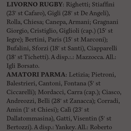
i
LIVORNO RUGBY
: Righetti; Stiaffini
n
c
(23′ st Cafaro), Gigli (28′ st De Angeli),
i
Rolla, Chiesa; Canepa, Armani; Gragnani
p
a
Giorgio, Cristiglio, Giglioli (cap.) (15′ st
l
i
Iegre); Bertini, Paris (15′ st Marconi);
V
Bufalini, Sforzi (18′ st Santi), Ciapparelli
a
i
(18′ st Tichetti). A disp.:.: Mazzocca. All.:
a
l
Igli Borsato.
M
AMATORI PARMA
: Letizia; Pietroni,
e
n
Balestrieri, Cantoni, Fontana (5′ st
ù
P
Ciccarelli); Mordacci, Carra (cap.); Ciasco,
r
Andreozzi, Belli (28′ st Zanacca); Corradi,
i
n
Amin (1′ st Chiesi); Calì (23′ st
c
i
Dallatommasina), Gatti, Visentin (5′ st
p
Bertozzi). A disp.: Yankey. All.: Roberto
a