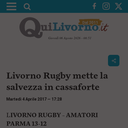
A
t
t
i
v
Giovedì 06 Agosto 2026 - 08:51
a
V
l
a
i
a
a
r
i
c
i
Livorno Rugby mette la
o
c
n
salvezza in cassaforte
e
t
e
r
n
Martedì 4 Aprile 2017 — 17:28
c
u
t
a
i
L
IVORNO RUGBY – AMATORI
p
PARMA 13-12
r