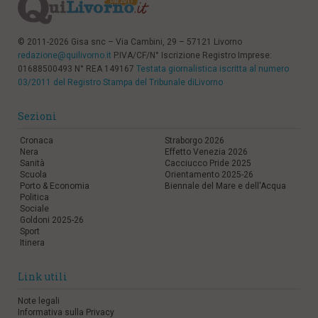
© 2011-2026 Gisa snc – Via Cambini, 29 – 57121 Livorno
redazione@quilivorno.it
P.IVA/CF/N° Iscrizione Registro Imprese:
01688500493 N° REA 149167
Testata giornalistica iscritta al numero
03/2011 del Registro Stampa del Tribunale diLivorno
Sezioni
Cronaca
Straborgo 2026
Nera
Effetto Venezia 2026
Sanità
Cacciucco Pride 2025
Scuola
Orientamento 2025-26
Porto & Economia
Biennale del Mare e dell'Acqua
Politica
Sociale
Goldoni 2025-26
Sport
Itinera
Link utili
Note legali
Informativa sulla Privacy