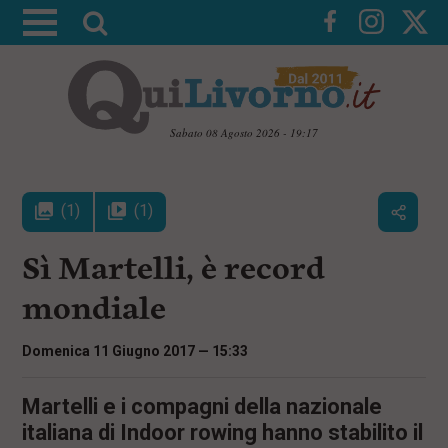
A
t
t
i
v
Sabato 08 Agosto 2026 - 19:17
a
V
l
a
i
a
(1)
(1)
a
r
i
c
i
Sì Martelli, è record
o
c
n
mondiale
e
t
e
r
n
Domenica 11 Giugno 2017 — 15:33
c
u
t
a
i
Martelli e i compagni della nazionale
p
italiana di Indoor rowing hanno stabilito il
r