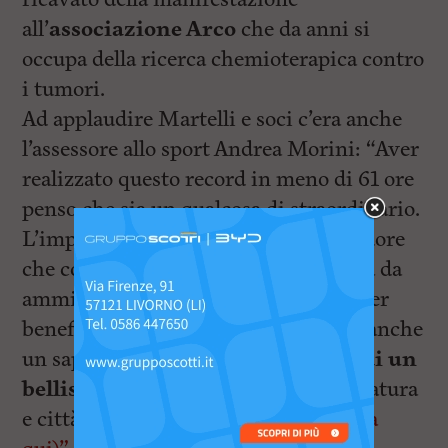
all’
associazione Arco
che da anni si
occupa della ricerca chemioterapica contro
i tumori.
Ad applaudire Martelli e soci c’era anche
l’assessore allo sport Andrea Morini: “Aver
realizzato questo record in meno di 61 ore
penso che sia un qualcosa di straordinario.
L’impresa è stata fatta prima con il cuore
che con i muscoli. Martelli è un atleta da
ammirare visto che fa sempre tutto per
beneficenza quindi questo record ha anche
un sapore sociale. Direi che si tratta
di un
bellissimo spot
per la nostra candidatura
e città europea dello sport 2019
(clicca