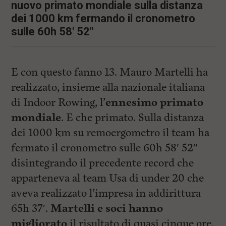
i
nuovo primato mondiale sulla distanza
n
dei 1000 km fermando il cronometro
c
i
sulle 60h 58' 52"
p
a
l
i
E con questo fanno 13. Mauro Martelli ha
V
a
realizzato, insieme alla nazionale italiana
i
di Indoor Rowing, l’
ennesimo primato
a
l
mondiale
. E che primato. Sulla distanza
M
e
dei 1000 km su remoergometro il team ha
n
fermato il cronometro sulle 60h 58′ 52″
ù
P
disintegrando il precedente record che
r
i
apparteneva al team Usa di under 20 che
n
aveva realizzato l’impresa in addirittura
c
i
65h 37′.
Martelli e soci hanno
p
a
migliorato
il risultato di quasi cinque ore.