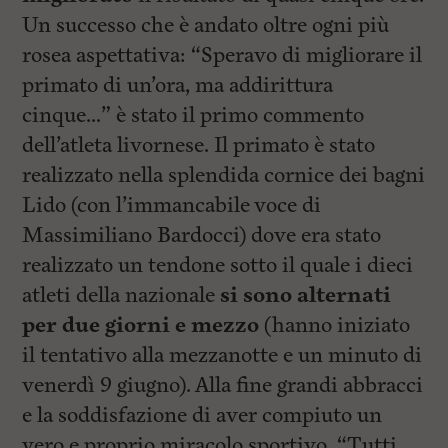
l
Un successo che è andato oltre ogni più
e
V
rosea aspettativa: “Speravo di migliorare il
a
i
primato di un’ora, ma addirittura
i
cinque…” è stato il primo commento
n
f
dell’atleta livornese. Il primato è stato
o
n
realizzato nella splendida cornice dei bagni
d
Lido (con l’immancabile voce di
o
Massimiliano Bardocci) dove era stato
realizzato un tendone sotto il quale i dieci
atleti della nazionale
si sono alternati
per due giorni e mezzo
(hanno iniziato
il tentativo alla mezzanotte e un minuto di
venerdì 9 giugno). Alla fine grandi abbracci
e la soddisfazione di aver compiuto un
vero e proprio miracolo sportivo. “Tutti