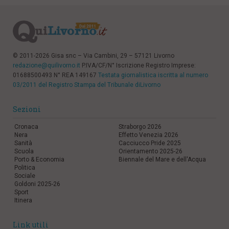
© 2011-2026 Gisa snc – Via Cambini, 29 – 57121 Livorno
redazione@quilivorno.it
P.IVA/CF/N° Iscrizione Registro Imprese:
01688500493 N° REA 149167
Testata giornalistica iscritta al numero
03/2011 del Registro Stampa del Tribunale diLivorno
Sezioni
Cronaca
Straborgo 2026
Nera
Effetto Venezia 2026
Sanità
Cacciucco Pride 2025
Scuola
Orientamento 2025-26
Porto & Economia
Biennale del Mare e dell'Acqua
Politica
Sociale
Goldoni 2025-26
Sport
Itinera
Link utili