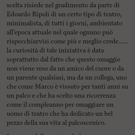
l
scelta risiede nel gradimento da parte di
e
V
Edoardo Ripoli di un certo tipo di teatro,
a
minimalista, di tutti i giorni, ambientato
i
i
all’epoca attuale nel quale ognuno può
n
f
rispecchiarvisi come più e meglio crede……
o
la curiosità di tale iniziativa è data
n
d
soprattutto dal fatto che questo omaggio
o
non viene reso da un amico del cuore o da
un parente qualsiasi, ma da un collega, uno
che come Marco è vissuto per tanti anni su
un palco e che ha scelto una ricorrenza
come il compleanno per omaggiare un
uomo di teatro che ha dedicato un bel
pezzo della sua vita al palcoscenico.