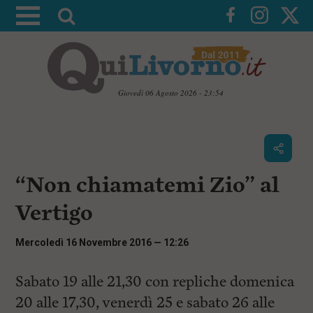
A
t
t
i
v
Giovedì 06 Agosto 2026 - 23:54
a
V
l
a
i
a
a
r
i
c
i
“Non chiamatemi Zio” al
o
c
n
Vertigo
e
t
e
r
n
Mercoledì 16 Novembre 2016 — 12:26
c
u
t
a
i
Sabato 19 alle 21,30 con repliche domenica
p
20 alle 17,30, venerdì 25 e sabato 26 alle
r