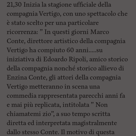
i
21,30 Inizia la stagione ufficiale della
n
c
compagnia Vertigo, con uno spettacolo che
i
è stato scelto per una particolare
p
a
ricorrenza: ” In questi giorni Marco
l
i
Conte, direttore artistico della compagnia
V
Vertigo ha compiuto 60 anni…..su
a
i
iniziativa di Edoardo Ripoli, amico storico
a
l
della compagnia nonché storico allievo di
M
Enzina Conte, gli attori della compagnia
e
n
Vertigo metteranno in scena una
ù
P
commedia rappresentata parecchi anni fa
r
e mai più replicata, intitolata ” Non
i
n
chiamatemi zio”, a suo tempo scritta
c
i
diretta ed interpretata magistralmente
p
dallo stesso Conte. Il motivo di questa
a