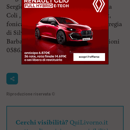
Sergio Brunetti, scenografia di Patrizia
Coli , luci Luigi Liberti e Ugo Zammit,
fonica Roberto Pacini. assistenza alla regia
di Silvia Maggini, assistenza tecnica
Barbara Pettinati. Per info e prenotazioni
0586.210120
Riproduzione riservata
©
Cerchi visibilità?
QuiLivorno.it