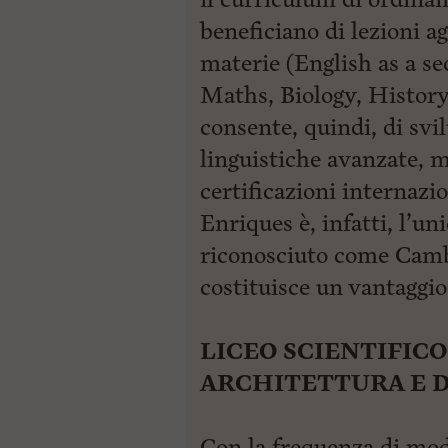
beneficiano di lezioni a
materie (English as a s
Maths, Biology, History
consente, quindi, di sv
linguistiche avanzate, m
certificazioni internaz
Enriques è, infatti, l’un
riconosciuto come Camb
costituisce un vantaggio
LICEO SCIENTIFIC
ARCHITETTURA E 
Con la frequenza di modu