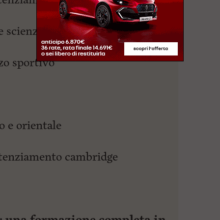
e scienze applicate
zzo sportivo
o e orientale
potenziamento cambridge
una formazione completa in