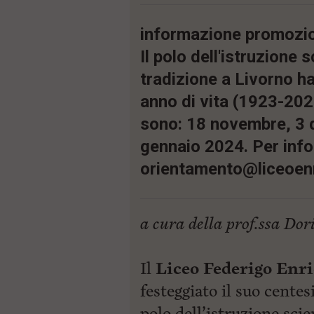
i
p
informazione promozi
a
l
Il polo dell'istruzione s
e
V
tradizione a Livorno h
a
anno di vita (1923-202
i
i
sono: 18 novembre, 3 
n
f
gennaio 2024. Per info
o
n
orientamento@liceoenr
d
o
a cura della prof.ssa Dor
Il
Liceo Federigo Enr
festeggiato il suo centes
polo dell’istruzione scie