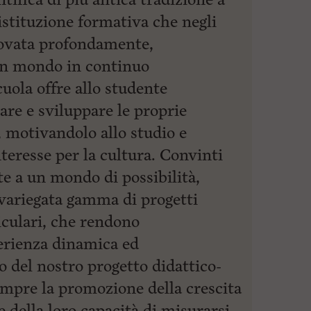
stituzione formativa che negli
novata profondamente,
 un mondo in continuo
ola offre allo studente
zare e sviluppare le proprie
à, motivandolo allo studio e
nteresse per la cultura. Convinti
rte a un mondo di possibilità,
 variegata gamma di progetti
iculari, che rendono
erienza dinamica ed
 del nostro progetto didattico-
empre la promozione della crescita
e della loro capacità di misurarsi