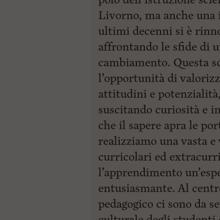
Livorno, ma anche una i
ultimi decenni si è rin
affrontando le sfide di
cambiamento. Questa scu
l’opportunità di valoriz
attitudini e potenzialit
suscitando curiosità e i
che il sapere apra le po
realizziamo una vasta e
curricolari ed extracurr
l’apprendimento un’esp
entusiasmante. Al centro
pedagogico ci sono da s
culturale degli studenti 