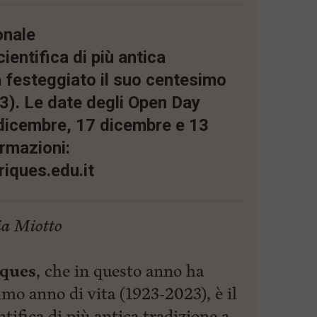
onale
cientifica di più antica
a festeggiato il suo centesimo
3). Le date degli Open Day
dicembre, 17 dicembre e 13
rmazioni:
iques.edu.it
ia Miotto
iques
, che in questo anno ha
imo anno di vita (1923-2023), è il
ntifica di più antica tradizione a