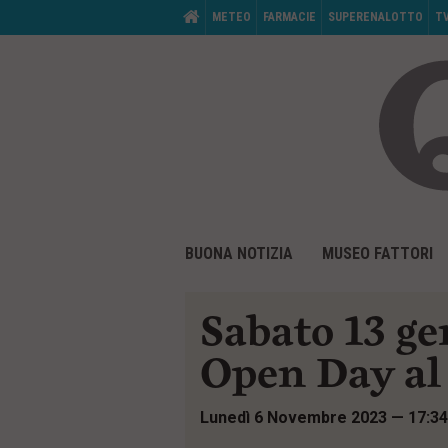
M
HOME
METEO
FARMACIE
SUPERENALOTTO
T
e
n
ù
d
i
s
e
r
v
i
z
i
V
M
o
a
BUONA NOTIZIA
MUSEO FATTORI
e
:
i
n
a
ù
i
d
Sabato 13 g
c
i
o
p
n
Open Day al 
r
t
i
e
n
n
Lunedì 6 Novembre 2023 — 17:34
c
u
i
t