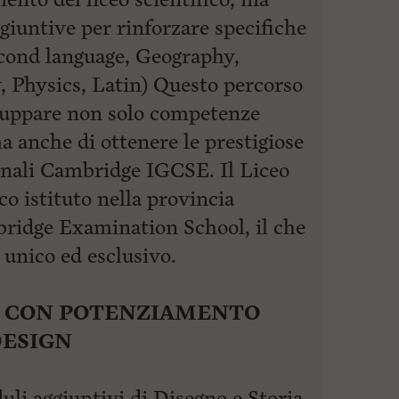
ggiuntive per rinforzare specifiche
econd language, Geography,
, Physics, Latin) Questo percorso
iluppare non solo competenze
a anche di ottenere le prestigiose
ionali Cambridge IGCSE. Il Liceo
ico istituto nella provincia
ridge Examination School, il che
 unico ed esclusivo.
O CON POTENZIAMENTO
DESIGN
li aggiuntivi di Disegno e Storia