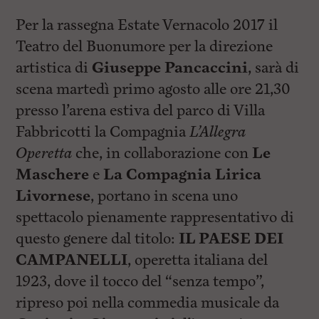
i
n
Per la rassegna Estate Vernacolo 2017 il
c
i
Teatro del Buonumore per la direzione
p
artistica di
Giuseppe Pancaccini
, sarà di
a
l
scena martedì primo agosto alle ore 21,30
i
V
presso l’arena estiva del parco di Villa
a
Fabbricotti la Compagnia
L’Allegra
i
a
Operetta
che, in collaborazione con
Le
l
M
Maschere
e
La Compagnia Lirica
e
Livornese
, portano in scena uno
n
ù
spettacolo pienamente rappresentativo di
P
r
questo genere dal titolo:
IL PAESE DEI
i
CAMPANELLI
, operetta italiana del
n
c
1923, dove il tocco del “senza tempo”,
i
p
ripreso poi nella commedia musicale da
a