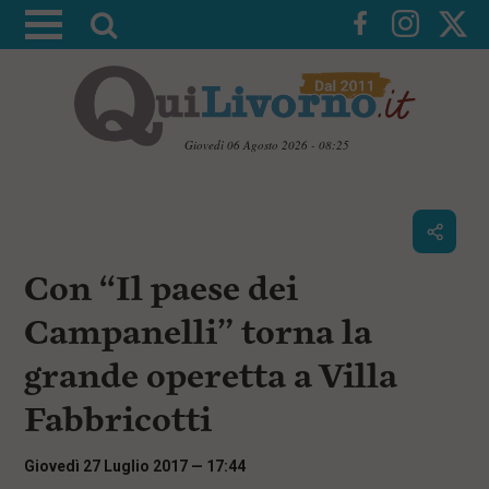
A
t
t
i
v
Giovedì 06 Agosto 2026 - 08:25
a
V
l
a
i
a
a
r
i
c
i
Con “Il paese dei
o
c
n
Campanelli” torna la
e
t
e
r
grande operetta a Villa
n
c
u
Fabbricotti
t
a
i
p
Giovedì 27 Luglio 2017 — 17:44
r