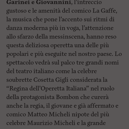
Garinei e Giovannini
, l’intreccio
l
e
gustoso e le amenità del comico La Gaffe,
V
a
la musica che pone l’accento sui ritmi di
i
danza moderna più in voga, l’attenzione
i
n
allo sfarzo della messinscena, hanno reso
f
o
questa deliziosa operetta una delle più
n
popolari e più eseguite nel nostro paese. Lo
d
o
spettacolo vedrà sul palco tre grandi nomi
del teatro italiano come la celebre
soubrette Cosetta Gigli considerata la
“Regina dell’Operetta Italiana” nel ruolo
della protagonista Bombon che curerà
anche la regia, il giovane e già affermato e
comico Matteo Micheli nipote del più
celebre Maurizio Micheli e la grande