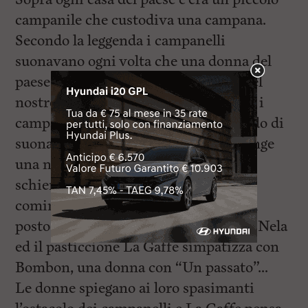
campanile che custodiva una campana.
Secondo la leggenda i campanelli
suonavano ogni volta che una donna del
paese stava per tradire suo marito. Nel
nostro paese, tranquillo e morigerato, i
campanelli non hanno mai avuto modo di
suonare. Ma un giorno, la novità: giunge
una nave da guerra da cui scende una
schiera di baldi cadetti che subito
cominciano a corteggiare le donne del
posto: il capitano Hans si ritrova con Nela
ed il pasticcione La Gaffe simpatizza con
Bombon, una donna con “Un passato”…
Le donne spiegano ai loro spasimanti