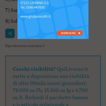
7) San Jacopo 11’24″17
8) Salviano ritirato
Riproduzione riservata
©
Cerchi visibilità?
QuiLivorno.it
mette a disposizione una visibilità
di oltre 90mila utenti giornalieri:
78.000 su Fb, 15.500 su Ig e 4.700
su X. Richiedi il pacchetto banner
e/o articolo redazionale a