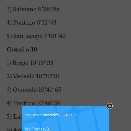
3) Salviano 6’28″95
4) Pontino 6’31″43
5) San Jacopo 7’00″42
Gozzi a 10
1) Borgo 10’16″93
2) Venezia 10’26″01
3) Ovosodo 10’41″65
4) Pontino 10’46″39
5) Labrone 11’04″05
6) Ardenza 11’05″45