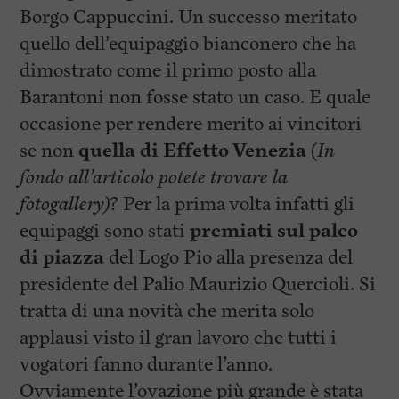
i
Borgo Cappuccini. Un successo meritato
n
c
quello dell’equipaggio bianconero che ha
i
p
dimostrato come il primo posto alla
a
Barantoni non fosse stato un caso. E quale
l
i
occasione per rendere merito ai vincitori
V
a
se non
quella di Effetto Venezia
(
In
i
fondo all’articolo potete trovare la
a
l
fotogallery)
? Per la prima volta infatti gli
M
e
equipaggi sono stati
premiati sul palco
n
di piazza
del Logo Pio alla presenza del
ù
P
presidente del Palio Maurizio Quercioli. Si
r
i
tratta di una novità che merita solo
n
applausi visto il gran lavoro che tutti i
c
i
vogatori fanno durante l’anno.
p
a
Ovviamente l’ovazione più grande è stata