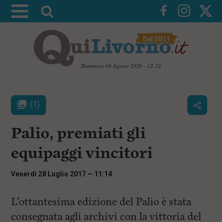
A
t
t
i
v
Domenica 09 Agosto 2026 - 12:32
a
V
l
a
i
a
(1)
a
r
i
c
i
Palio, premiati gli
o
c
n
equipaggi vincitori
e
t
e
r
n
Venerdì 28 Luglio 2017 — 11:14
c
u
t
a
i
L’ottantesima edizione del Palio è stata
p
r
consegnata agli archivi con la vittoria del