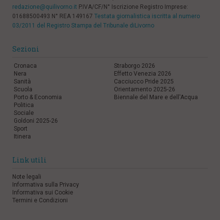
redazione@quilivorno.it
P.IVA/CF/N° Iscrizione Registro Imprese:
01688500493 N° REA 149167
Testata giornalistica iscritta al numero
03/2011 del Registro Stampa del Tribunale diLivorno
Sezioni
Cronaca
Straborgo 2026
Nera
Effetto Venezia 2026
Sanità
Cacciucco Pride 2025
Scuola
Orientamento 2025-26
Porto & Economia
Biennale del Mare e dell'Acqua
Politica
Sociale
Goldoni 2025-26
Sport
Itinera
Link utili
Note legali
Informativa sulla Privacy
Informativa sui Cookie
Termini e Condizioni