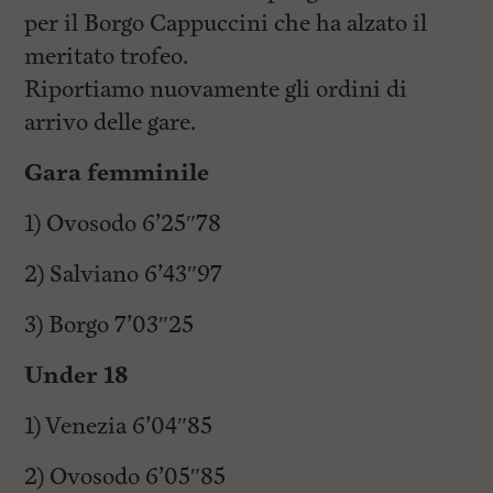
l
per il Borgo Cappuccini che ha alzato il
e
V
meritato trofeo.
a
i
Riportiamo nuovamente gli ordini di
i
arrivo delle gare.
n
f
o
Gara femminile
n
d
1) Ovosodo 6’25″78
o
2) Salviano 6’43″97
3) Borgo 7’03″25
Under 18
1) Venezia 6’04″85
2) Ovosodo 6’05″85