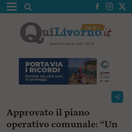
A
t
t
i
v
a
Venerdì 07 Agosto 2026 - 03:36
l
V
a
a
i
r
a
i
i
c
c
o
n
e
t
r
e
c
n
Approvato il piano
u
a
t
i
operativo comunale: “Un
p
r