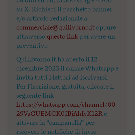
78.000 su Fb, 15.500 su Ig e 4.700
su X. Richiedi il pacchetto banner
e/o articolo redazionale a
commerciale@quilivorno.it
oppure
attraverso
questo link
per avere un
preventivo
QuiLivorno.it ha aperto il 12
dicembre 2023 il canale Whatsapp e
invita tutti i lettori ad iscriversi.
Per l’iscrizione, gratuita, cliccate il
seguente link
https://whatsapp.com/channel/00
29VaGUEMGK0IBjAhIyK12R
e
attivare la “campanella” per
ricevere le notifiche di invio