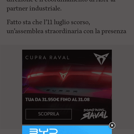
partner industriale.
Fatto sta che l’11 luglio scorso,
un’assemblea straordinaria con la presenza