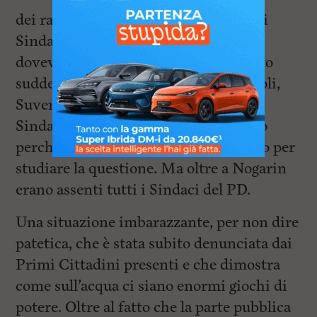
dei rappresentanti di IREN e di tutti i
Sindaci del territorio servito da ASA,
doveva discutere proprio il documento
suddetto. Solo i Comuni di Radicondoli,
Suvereto e Volterra erano presenti. Il
Sindaco di Livorno non è intervenuto
perché pare necessitasse di più tempo per
studiare la questione. Ma oltre a Nogarin
erano assenti tutti i Sindaci del PD.
Una situazione imbarazzante, per non dire
patetica, che è stata subito denunciata dai
Primi Cittadini presenti e che dimostra
come sull’acqua ci siano enormi giochi di
potere. Oltre al fatto che la parte pubblica