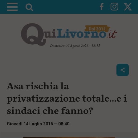
A
t
t
i
v
a
Domenica 09 Agosto 2026 - 13:15
l
V
a
a
i
r
a
i
i
c
Asa rischia la
c
o
n
e
privatizzazione totale…e i
t
r
e
sindaci che fanno?
c
n
u
a
t
Giovedì 14 Luglio 2016 — 08:40
i
p
r