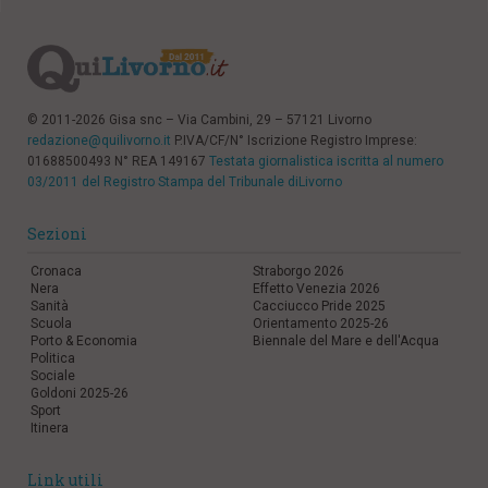
© 2011-2026 Gisa snc – Via Cambini, 29 – 57121 Livorno
redazione@quilivorno.it
P.IVA/CF/N° Iscrizione Registro Imprese:
01688500493 N° REA 149167
Testata giornalistica iscritta al numero
03/2011 del Registro Stampa del Tribunale diLivorno
Sezioni
Cronaca
Straborgo 2026
Nera
Effetto Venezia 2026
Sanità
Cacciucco Pride 2025
Scuola
Orientamento 2025-26
Porto & Economia
Biennale del Mare e dell'Acqua
Politica
Sociale
Goldoni 2025-26
Sport
Itinera
Link utili