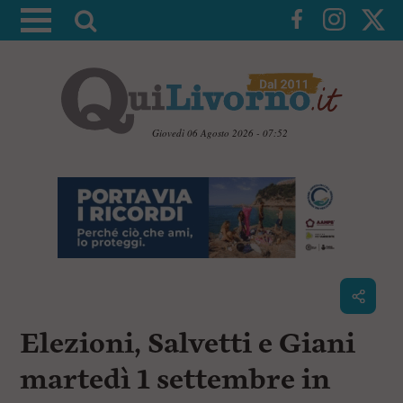
A
t
t
i
v
a
Giovedì 06 Agosto 2026 - 07:52
l
V
a
a
i
r
a
i
i
c
c
o
n
e
t
r
e
c
n
Elezioni, Salvetti e Giani
u
a
t
i
martedì 1 settembre in
p
r