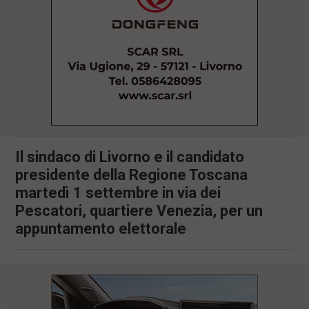
l
e
V
a
i
i
n
f
o
n
d
o
Il sindaco di Livorno e il candidato
presidente della Regione Toscana
martedì 1 settembre in via dei
Pescatori, quartiere Venezia, per un
appuntamento elettorale