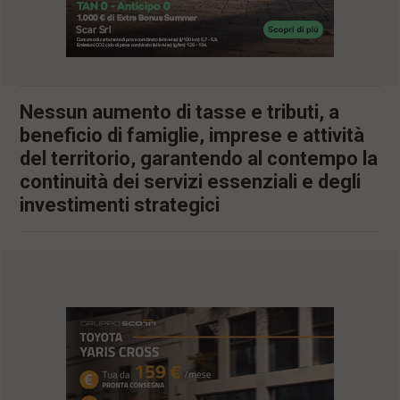
l
e
V
a
i
i
Nessun aumento di tasse e tributi, a
n
f
beneficio di famiglie, imprese e attività
o
del territorio, garantendo al contempo la
n
d
continuità dei servizi essenziali e degli
o
investimenti strategici