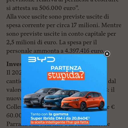
si attesta su 506.000 euro”.
Alla voce uscite sono previste uscite di
spesa corrente per circa 17 milioni. Mentre
sono previste uscite in conto capitale per
2,5 milioni di euro. La spesa per il
personale ammonta a 4.397.416 euro.
Investimenti e PNRR
Il 2026 sarà l’anno di conclusione dei
cantieri PNRR, con una grande opera dal
valore complessivo di 2,8 milioni di €: il
nuovo asilo Nido in via Picchi a
Collesalvetti a cui si aggiungono anche €
60.0000 per alloggio di emergenza a
Parrana San Martino e la realizzazione