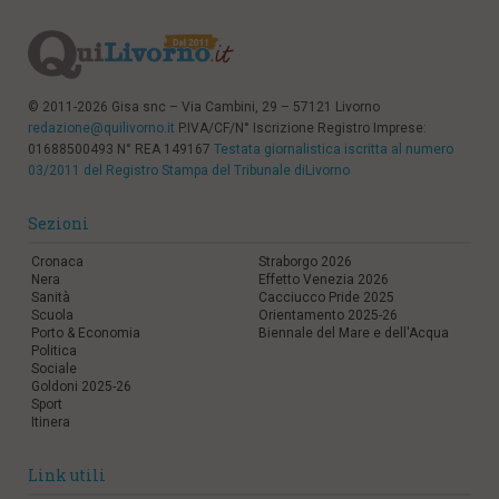
© 2011-2026 Gisa snc – Via Cambini, 29 – 57121 Livorno
redazione@quilivorno.it
P.IVA/CF/N° Iscrizione Registro Imprese:
01688500493 N° REA 149167
Testata giornalistica iscritta al numero
03/2011 del Registro Stampa del Tribunale diLivorno
Sezioni
Cronaca
Straborgo 2026
Nera
Effetto Venezia 2026
Sanità
Cacciucco Pride 2025
Scuola
Orientamento 2025-26
Porto & Economia
Biennale del Mare e dell'Acqua
Politica
Sociale
Goldoni 2025-26
Sport
Itinera
Link utili