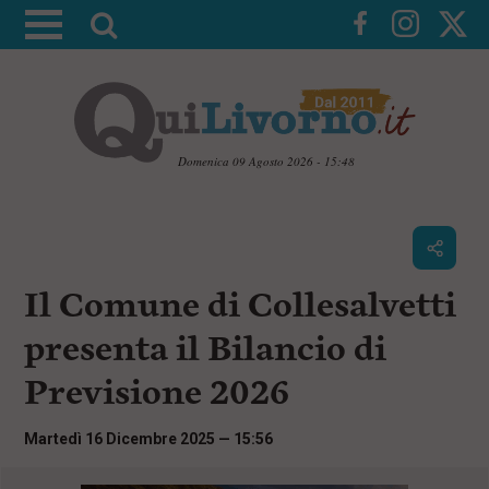
A
t
t
i
v
a
Domenica 09 Agosto 2026 - 15:48
l
V
a
a
i
r
a
i
i
c
Il Comune di Collesalvetti
c
o
n
e
presenta il Bilancio di
t
r
e
Previsione 2026
c
n
u
a
t
Martedì 16 Dicembre 2025 — 15:56
i
p
r