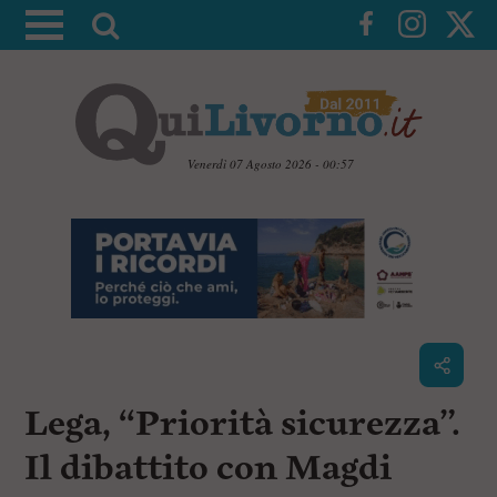
A
t
t
i
v
a
Venerdì 07 Agosto 2026 - 00:57
l
V
a
a
i
r
a
i
i
c
c
o
n
e
t
r
e
c
n
Lega, “Priorità sicurezza”.
u
a
t
i
Il dibattito con Magdi
p
r