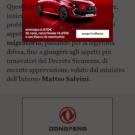
Questi ultimi cercheranno di declinare,
insieme al nutrito parterre di ospiti, il
problema sicurezza nei suoi molteplici
aspetti: dagli effetti di un
fenomeno
migratorio
, passando per la legittima
difesa, fino a giungere agli aspetti più
innovativi del Decreto Sicurezza, di
recente approvazione, voluto dal ministro
dell’Interno
Matteo Salvini
.