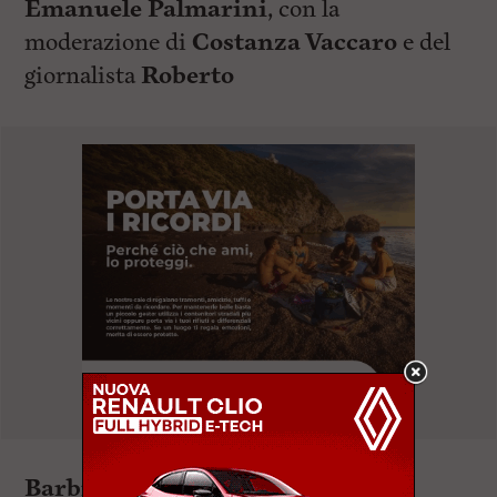
Emanuele Palmarini
, con la
moderazione di
Costanza Vaccaro
e del
giornalista
Roberto
Barbieri
.