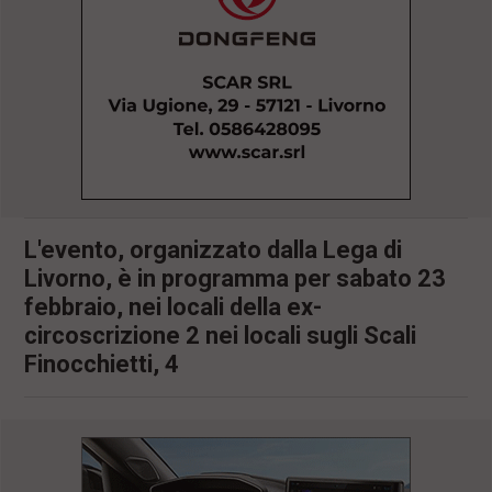
l
e
V
a
i
i
n
f
o
n
d
o
L'evento, organizzato dalla Lega di
Livorno, è in programma per sabato 23
febbraio, nei locali della ex-
circoscrizione 2 nei locali sugli Scali
Finocchietti, 4