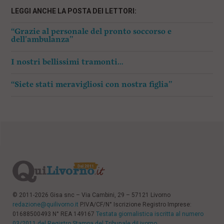
LEGGI ANCHE LA POSTA DEI LETTORI:
“Grazie al personale del pronto soccorso e
dell’ambulanza”
I nostri bellissimi tramonti…
“Siete stati meravigliosi con nostra figlia”
© 2011-2026 Gisa snc – Via Cambini, 29 – 57121 Livorno
redazione@quilivorno.it
P.IVA/CF/N° Iscrizione Registro Imprese:
01688500493 N° REA 149167
Testata giornalistica iscritta al numero
03/2011 del Registro Stampa del Tribunale diLivorno