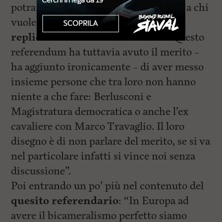
potranno dire la loro sulla riforma”. E a chi
vuole lo scontro “noi – ha detto –
replicheremo con un sorriso
”. “Questo
referendum ha tuttavia avuto il merito –
ha aggiunto ironicamente – di aver messo
insieme persone che tra loro non hanno
niente a che fare: Berlusconi e
Magistratura democratica o anche l’ex
cavaliere con Marco Travaglio. Il loro
disegno è di non parlare del merito, se si va
nel particolare infatti si vince noi senza
discussione”.
Poi entrando un po’ più nel contenuto del
quesito referendario
: “In Europa ad
avere il bicameralismo perfetto siamo