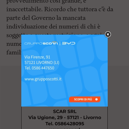
provvedimento così grande, è
inaccettabile. Ricordo che tuttora c’è da
parte del Governo la mancata
individuazione dei numeri di chi è
soggetto a questa restrizione, e ogni
numero è una persona o un nucleo
familiare. Secondo il