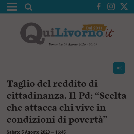
A
t
t
i
v
a
Domenica 09 Agosto 2026 - 00:09
l
V
a
a
i
r
a
i
i
c
Taglio del reddito di
c
o
n
e
cittadinanza. Il Pd: “Scelta
t
r
e
che attacca chi vive in
c
n
u
a
condizioni di povertà”
t
i
p
Sabato 5 Agosto 2023 — 16:45
r