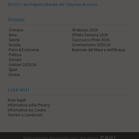
03/2011 del Registro Stampa del Tribunale diLivorno
Sezioni
Cronaca
Straborgo 2026
Nera
Effetto Venezia 2026
Sanità
Cacciucco Pride 2025
Scuola
Orientamento 2025-26
Porto & Economia
Biennale del Mare e dell'Acqua
Politica
Sociale
Goldoni 2025-26
Sport
Itinera
Link utili
Note legali
Informativa sulla Privacy
Informativa sui Cookie
Termini e Condizioni
digital marketing:
aboutsolution.com
•
web agency