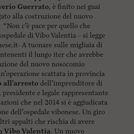
verio Guerrato
, è finito nei guai
gato alla costruzione del nuovo
. “Non c’è pace per quello che
spedale di Vibo Valentia – si legge
nese.it- A tuonare sulle migliaia di
contenenti il lungo iter che avrebbe
ruzione del nuovo nosocomio
un’operazione scattata in provincia
o
all’arresto
dell’imprenditore di
 presidente e legale rappresentante
azioni che nel 2014 si è aggiudicata
ione dell’ospedale vibonese. Un giro
ltri appalti che rischia di avere
a
Vibo Valentia
. Un nuovo