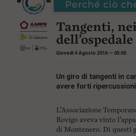
r
t
i
e
n
n
c
Tangenti, nei
u
i
t
p
i
dell’ospedale
a
p
l
r
e
i
Giovedì 4 Agosto 2016 — 05:00
:
n
c
i
p
Un giro di tangenti in cam
a
l
avere forti ripercussion
i
V
a
i
L’Associazione Temporane
a
l
Rovigo aveva vinto l’appa
M
e
di Montenero. Di questi g
n