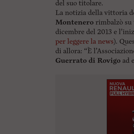
ù
del suo titolare.
P
La notizia della vittoria d
r
i
Montenero
rimbalzò su tu
n
c
dicembre del 2013 e l’iniz
i
p
per leggere la news
). Que
a
di allora: “È l’Associazi
l
e
Guerrato di
Rovigo
ad e
V
a
i
i
n
f
o
n
d
o