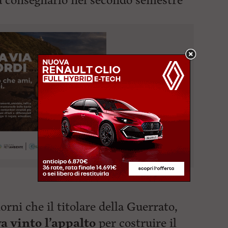
 a consegnarlo nel secondo
semestre
orni che il titolare della Guerrato,
a vinto l’appalto
per costruire il