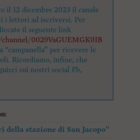
o il 12 dicembre 2023 il canale
 i lettori ad iscriversi. Per
cliccate il seguente link
om/channel/0029VaGUEMGK0IB
la “campanella” per ricevere le
coli. Ricordiamo, infine, che
uirci sui nostri social Fb,
RI:
i della stazione di San Jacopo”