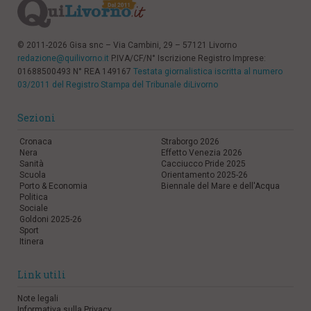
© 2011-2026 Gisa snc – Via Cambini, 29 – 57121 Livorno
redazione@quilivorno.it
P.IVA/CF/N° Iscrizione Registro Imprese:
01688500493 N° REA 149167
Testata giornalistica iscritta al numero
03/2011 del Registro Stampa del Tribunale diLivorno
Sezioni
Cronaca
Straborgo 2026
Nera
Effetto Venezia 2026
Sanità
Cacciucco Pride 2025
Scuola
Orientamento 2025-26
Porto & Economia
Biennale del Mare e dell'Acqua
Politica
Sociale
Goldoni 2025-26
Sport
Itinera
Link utili
Note legali
Informativa sulla Privacy