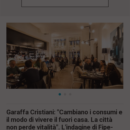
l
e
V
a
i
i
n
f
o
n
d
o
Garaffa Cristiani: "Cambiano i consumi e
il modo di vivere il fuori casa. La città
non perde vitalità". L'indagine di Fipe-