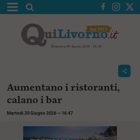
A
t
t
i
v
a
Domenica 09 Agosto 2026 - 14:56
l
V
a
a
i
r
a
i
i
c
Aumentano i ristoranti,
c
o
n
e
calano i bar
t
r
e
c
n
Martedì 30 Giugno 2026 — 16:47
u
a
t
i
p
r