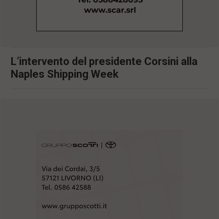
l
e
V
a
i
i
L’intervento del presidente Corsini alla
n
f
Naples Shipping Week
o
n
d
o