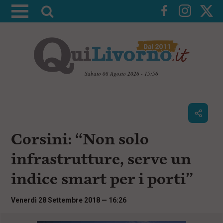
A
t
t
i
v
a
Sabato 08 Agosto 2026 - 15:56
l
V
a
a
i
r
a
i
i
c
Corsini: “Non solo
c
o
n
e
infrastrutture, serve un
t
r
e
indice smart per i porti”
c
n
u
a
t
Venerdì 28 Settembre 2018 — 16:26
i
p
r