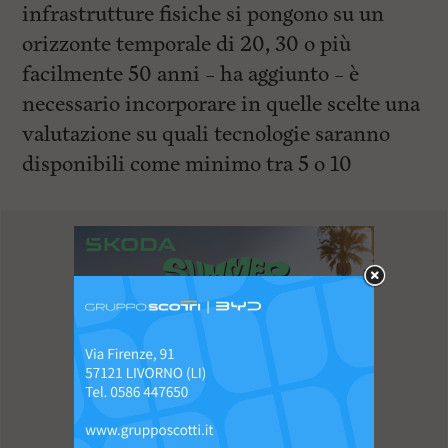
infrastrutture fisiche si pongono su un
orizzonte temporale di 20, 30 o più
facilmente 50 anni – ha aggiunto – è
necessario incorporare in quelle scelte una
valutazione su quali tecnologie saranno
disponibili come minimo tra 5 o 10