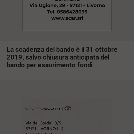
l
e
V
a
i
i
n
f
La scadenza del bando è il 31 ottobre
o
n
2019, salvo chiusura anticipata del
d
bando per esaurimento fondi
o