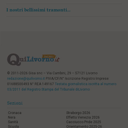
I nostri bellissimi tramonti…
© 2011-2026 Gisa snc – Via Cambini, 29 – 57121 Livorno
redazione@quilivorno.it
P.IVA/CF/N° Iscrizione Registro Imprese:
01688500493 N° REA 149167
Testata giornalistica iscritta al numero
03/2011 del Registro Stampa del Tribunale diLivorno
Sezioni
Cronaca
Straborgo 2026
Nera
Effetto Venezia 2026
Sanità
Cacciucco Pride 2025
Scuola
Orientamento 2025-26