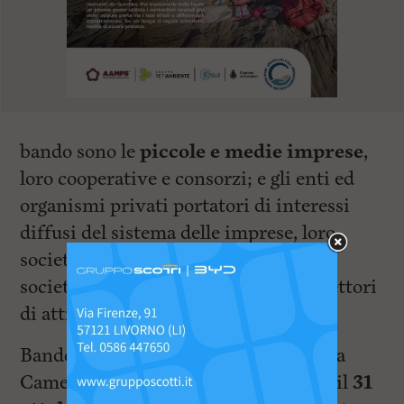
bando sono le
piccole e medie imprese
,
loro cooperative e consorzi; e gli enti ed
organismi privati portatori di interessi
diffusi del sistema delle imprese, loro
società di servizi o componenti della
società civile, appartenenti a tutti i settori
di attività.
Bando e modulistica sono sul sito della
Camera di commercio. La scadenza è il
31