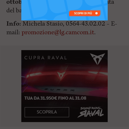
ottobre 2019
, salvo chiusura anticipata
del bando per esaurimento fondi.
Info:
Michela Stasio, 0564-43.02.02 – E-
mail:
promozione@lg.camcom.it
.