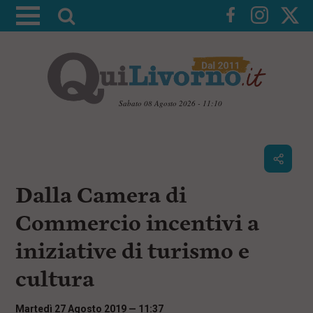
A
t
t
i
v
a
Sabato 08 Agosto 2026 - 11:10
l
V
a
a
i
r
a
i
i
c
Dalla Camera di
c
o
n
e
Commercio incentivi a
t
r
e
iniziative di turismo e
c
n
u
a
cultura
t
i
p
Martedì 27 Agosto 2019 — 11:37
r