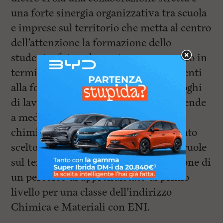
una forte sinergia organizzativa tra scuola
e imprese sul territorio che metta al centro
dell’attenzione la formazione dello
studente, futuro lavoratore, soprattutto in
termini di sicurezza. siamo molto attenti
alla formazione sulla sicurezza nei luoghi
di lavoro anche in caso di stage in aziende
a medio e alto rischio ( meccanico,
chimico e biologico). ITIS Galilei è stato
scelto dal MIUR, insieme ad altre 4 scuole
sul territorio nazionale, per l’attivazione di
un percorso di apprendistato di primo
livello per una classe dell’indirizzo
Chimica e Materiali con ENI.