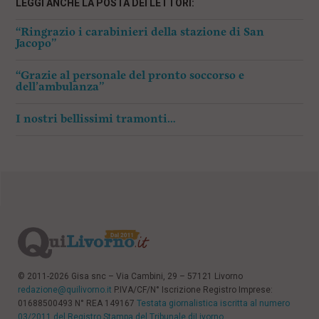
LEGGI ANCHE LA POSTA DEI LETTORI:
“Ringrazio i carabinieri della stazione di San
Jacopo”
“Grazie al personale del pronto soccorso e
dell’ambulanza”
I nostri bellissimi tramonti…
© 2011-2026 Gisa snc – Via Cambini, 29 – 57121 Livorno
redazione@quilivorno.it
P.IVA/CF/N° Iscrizione Registro Imprese:
01688500493 N° REA 149167
Testata giornalistica iscritta al numero
03/2011 del Registro Stampa del Tribunale diLivorno