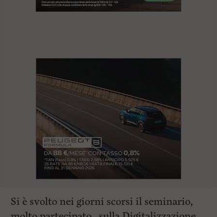
l
e
V
a
i
i
n
f
o
n
d
o
Si è svolto nei giorni scorsi il seminario,
molto partecipato, sulla Digitalizzazione