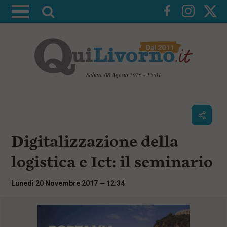
A
t
t
i
v
a
Sabato 08 Agosto 2026 - 15:01
l
V
a
a
i
r
a
i
i
c
Digitalizzazione della
c
o
n
e
logistica e Ict: il seminario
t
r
e
c
n
Lunedì 20 Novembre 2017 — 12:34
u
a
t
i
p
r