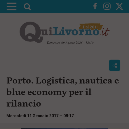
A
t
t
i
v
a
Domenica 09 Agosto 2026 - 12:19
l
V
a
a
i
r
a
i
i
c
Porto. Logistica, nautica e
c
o
n
e
blue economy per il
t
r
e
rilancio
c
n
u
a
t
Mercoledì 11 Gennaio 2017 — 08:17
i
p
r