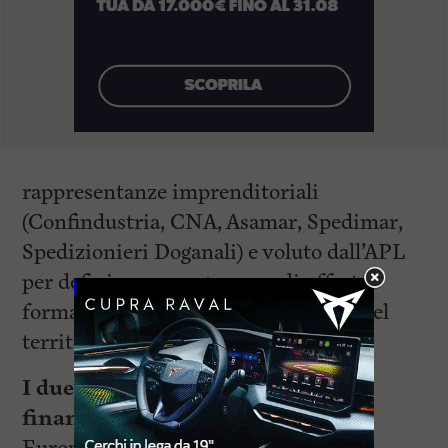
rappresentanze imprenditoriali
(Confindustria, CNA, Asamar, Spedimar,
Spedizionieri Doganali) e voluto dall’APL
per definire un programma di offerta
formativa tarato sulle esigenze reali del
territorio.
I due progetti ammessi al
finanziamento
del Fondo Sociale