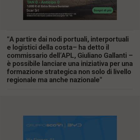
l
e
V
a
i
i
“A partire dai nodi portuali, interportuali
n
f
e logistici della costa– ha detto il
o
commissario dell’APL, Giuliano Gallanti –
n
d
è possibile lanciare una iniziativa per una
o
formazione strategica non solo di livello
regionale ma anche nazionale"