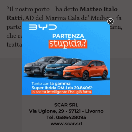
“Il nostro porto – ha detto
Matteo Italo
Ratti
, AD del Marina Cala de’ Medici – fa
parte del Consorzio Marine della Toscana,
che raccoglie 14 porti della regione. Si
tratta di una