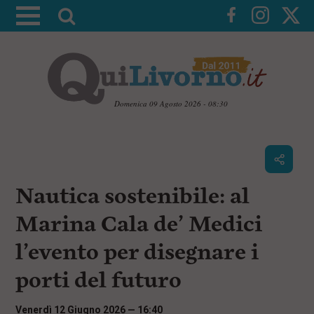
A
t
t
i
v
a
Domenica 09 Agosto 2026 - 08:30
l
V
a
a
i
r
a
i
i
c
Nautica sostenibile: al
c
o
n
e
Marina Cala de’ Medici
t
r
e
l’evento per disegnare i
c
n
u
a
porti del futuro
t
i
p
Venerdì 12 Giugno 2026 — 16:40
r