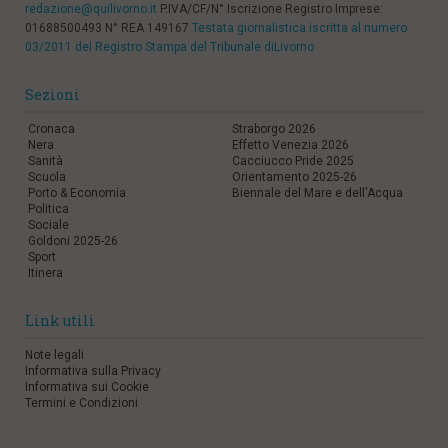
redazione@quilivorno.it
P.IVA/CF/N° Iscrizione Registro Imprese:
01688500493 N° REA 149167
Testata giornalistica iscritta al numero
03/2011 del Registro Stampa del Tribunale diLivorno
Sezioni
Cronaca
Straborgo 2026
Nera
Effetto Venezia 2026
Sanità
Cacciucco Pride 2025
Scuola
Orientamento 2025-26
Porto & Economia
Biennale del Mare e dell'Acqua
Politica
Sociale
Goldoni 2025-26
Sport
Itinera
Link utili
Note legali
Informativa sulla Privacy
Informativa sui Cookie
Termini e Condizioni