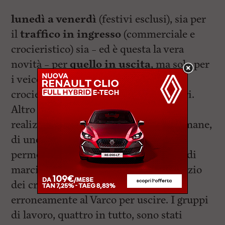
lunedì a venerdì
(festivi esclusi), sia per
il
traffico in ingresso
(commerciale e
crocieristico) sia – ed è questa la vera
novità – per
quello in uscita
, ma solo per
i veicoli a servizio dei passeggeri
crocieristici e dei loro accompagnatori.
Altro miglioramento previsto, la
realizzazione, entro le prossime settimane,
di uno spazio dietro allo Zara che
permetterà la manovra in inversione di
marcia ai mezzi non destinati al servizio
dei crocieristi e che si presentano
erroneamente al Varco per uscire. I gruppi
di lavoro, quattro in tutto, sono stati