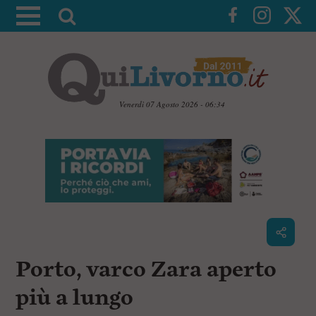
A
t
t
i
v
a
Venerdì 07 Agosto 2026 - 06:34
l
V
a
a
i
r
a
i
i
c
c
o
n
e
t
r
e
c
n
Porto, varco Zara aperto
u
a
t
i
più a lungo
p
r