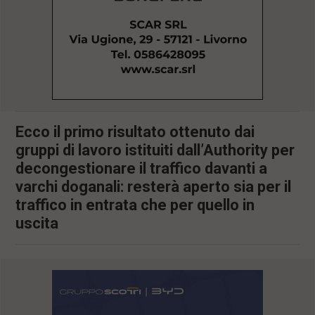
l
e
V
a
i
i
n
f
o
n
Ecco il primo risultato ottenuto dai
d
gruppi di lavoro istituiti dall’Authority per
o
decongestionare il traffico davanti a
varchi doganali: resterà aperto sia per il
traffico in entrata che per quello in
uscita