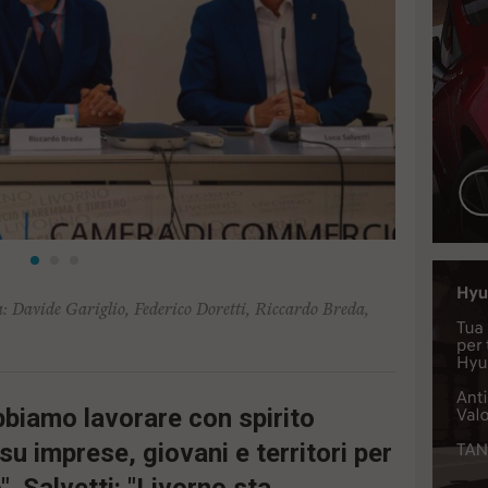
tra: Davide Gariglio, Federico Doretti, Riccardo Breda,
bbiamo lavorare con spirito
su imprese, giovani e territori per