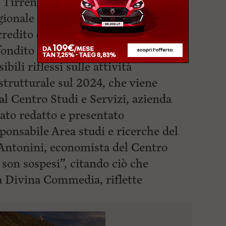
 Tirreno Settentrionale Davide
egionale a Economia, attività
 credito e turismo Leonardo Marras,
ondito il tema della Zona Logistica
bili riflessi sulle attività
trutturale sul 2024, che viene
l Centro Studi e Servizi, azienda
tato redatto e presentato
sponsabile Area studi e ricerche del
 Antonini, economista del Centro
e son sospesi”, citando ciò che
a Divina Commedia, riflette