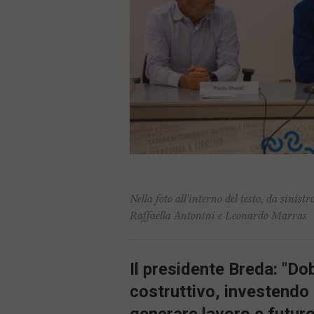
ù
P
r
i
n
c
i
p
a
l
e
V
a
i
i
n
Nella foto all'interno del testo, da sinis
f
Raffaella Antonini e Leonardo Marras
o
n
d
o
Il presidente Breda: "Do
costruttivo, investendo 