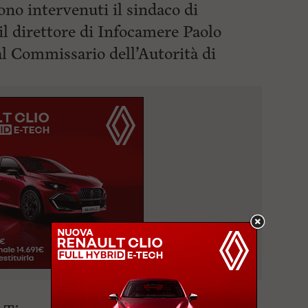
no intervenuti il sindaco di
il direttore di Infocamere Paolo
al
Commissario dell’Autorità di