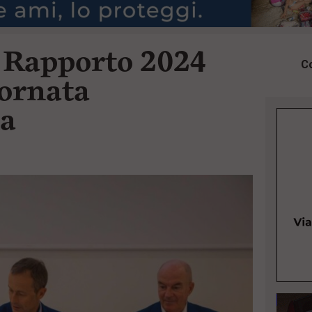
l Rapporto 2024
Co
iornata
ia