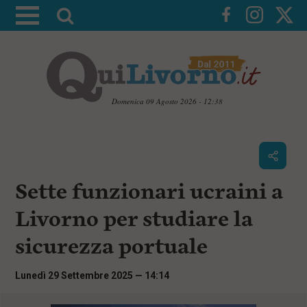
A
t
t
i
v
a
Domenica 09 Agosto 2026 - 12:38
l
V
a
a
i
r
a
i
i
c
Sette funzionari ucraini a
c
o
n
e
Livorno per studiare la
t
r
e
sicurezza portuale
c
n
u
a
t
Lunedì 29 Settembre 2025 — 14:14
i
p
r