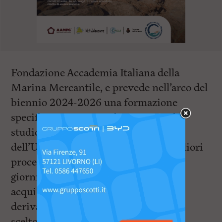
Fondazione Accademia Italiana della
Marina Mercantile, e prevede nell’arco del
biennio 2024-2026 una formazione
specifica con corsi on-line e visite di
studio per consentire l’adeguamento
dell’Ucraina alla normativa e alle migliori
procedure europee. Durante la cinque
giorni, i delegati ucraini potranno
acquisire informazioni e contributi
derivanti dal caso di studio livornese,
scelto come buona pratica di livello